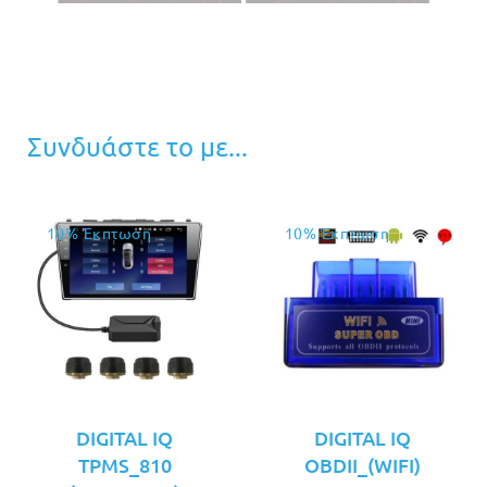
Συνδυάστε το με...
10% Έκπτωση
10% Έκπτωση
DIGITAL IQ
DIGITAL IQ
TPMS_810
OBDII_(WIFI)