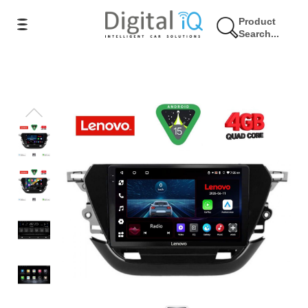
Product
Search...
9% Έκπτωση