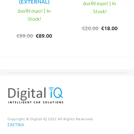
(EXTERNAL)
Διαθέσιμο! | In
Διαθέσιμο! | In
Stock!
Stock!
Original
Η
€
20.00
€
18.00
Original
Η
price
τρέχο
€
99.00
€
89.00
price
τρέχουσα
was:
τιμή
was:
τιμή
€20.00.
είναι:
€99.00.
είναι:
€18.00
€89.00.
Copyright © Digital iQ 2022 All Rights Reserved.
ΣΧΕΤΙΚΆ