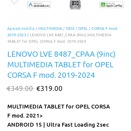
Αρχική σελίδα
/
MULTIMEDIA
/
OEM
/
OPEL
/
CORSA F mod.
2019-2023
/ LENOVO LVE 8487_CPAA (9inc) MULTIMEDIA
TABLET for OPEL CORSA F mod. 2019-2024
LENOVO LVE 8487_CPAA (9inc)
MULTIMEDIA TABLET for OPEL
CORSA F mod. 2019-2024
Original
Η
€
349.00
€
319.00
price
τρέχουσα
MULTIMEDIA TABLET for OPEL CORSA
was:
τιμή
F mod. 2021>
€349.00.
είναι:
ANDROID 15 | Ultra Fast Loading 2sec
€319.00.