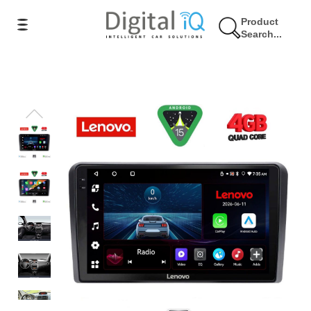
Product
Search...
9% Έκπτωση