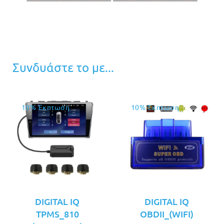
Συνδυάστε το με...
10% Έκπτωση
10% Έκπτωση
DIGITAL IQ
DIGITAL IQ
TPMS_810
OBDII_(WIFI)