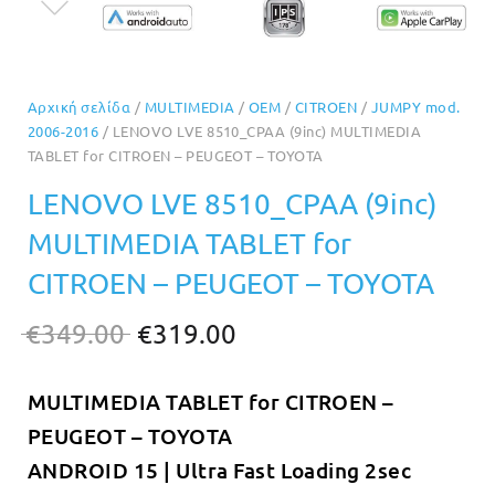
Αρχική σελίδα
/
MULTIMEDIA
/
OEM
/
CITROEN
/
JUMPY mod.
2006-2016
/ LENOVO LVE 8510_CPAA (9inc) MULTIMEDIA
TABLET for CITROEN – PEUGEOT – TOYOTA
LENOVO LVE 8510_CPAA (9inc)
MULTIMEDIA TABLET for
CITROEN – PEUGEOT – TOYOTA
Original
Η
€
349.00
€
319.00
price
τρέχουσα
MULTIMEDIA TABLET for CITROEN –
was:
τιμή
PEUGEOT – TOYOTA
€349.00.
είναι:
ANDROID 15 | Ultra Fast Loading 2sec
€319.00.