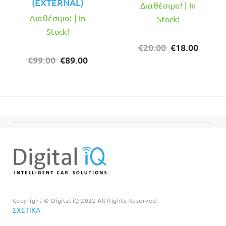
(EXTERNAL)
Διαθέσιμο! | In
Διαθέσιμο! | In
Stock!
Stock!
Original
Η
€
20.00
€
18.00
Original
Η
price
τρέχο
€
99.00
€
89.00
price
τρέχουσα
was:
τιμή
was:
τιμή
€20.00.
είναι:
€99.00.
είναι:
€18.00
€89.00.
Copyright © Digital iQ 2022 All Rights Reserved.
ΣΧΕΤΙΚΆ