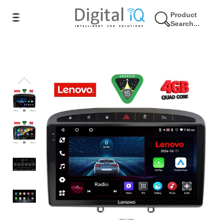
Product
Search...
9% Έκπτωση