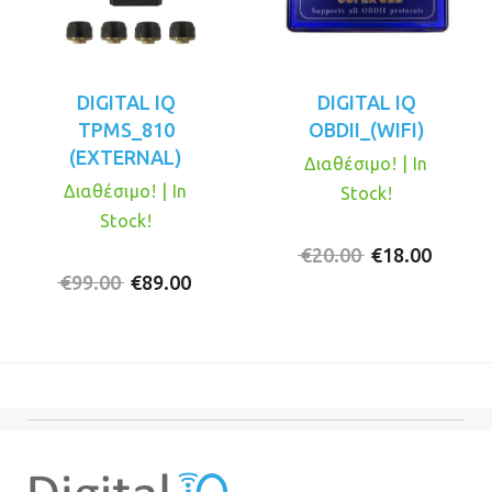
DIGITAL IQ
DIGITAL IQ
TPMS_810
OBDII_(WIFI)
(EXTERNAL)
Διαθέσιμο! | In
Διαθέσιμο! | In
Stock!
Stock!
Original
Η
€
20.00
€
18.00
Original
Η
price
τρέχο
€
99.00
€
89.00
price
τρέχουσα
was:
τιμή
was:
τιμή
€20.00.
είναι:
€99.00.
είναι:
€18.00
€89.00.