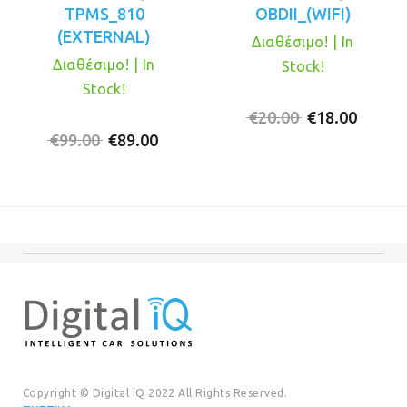
TPMS_810
OBDII_(WIFI)
(EXTERNAL)
Διαθέσιμο! | In
Διαθέσιμο! | In
Stock!
Stock!
Original
Η
€
20.00
€
18.00
Original
Η
price
τρέχο
€
99.00
€
89.00
price
τρέχουσα
was:
τιμή
was:
τιμή
€20.00.
είναι:
€99.00.
είναι:
€18.00
€89.00.
Copyright © Digital iQ 2022 All Rights Reserved.