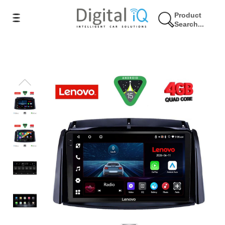
Product
Search...
9% Έκπτωση