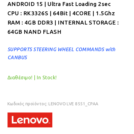
ANDROID 15 | Ultra Fast Loading 2sec
€319.00.
CPU : RK3326S | 64Bit | 4CORE | 1.5Ghz
RAM : 4GB DDR3 | INTERNAL STORAGE :
64GB NAND FLASH
SUPPORTS STEERING WHEEL COMMANDS with
CANBUS
Διαθέσιμο! | In Stock!
Κωδικός προϊόντος:
LENOVO LVE 8551_CPAA