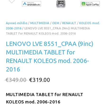
Αρχική σελίδα
/
MULTIMEDIA
/
OEM
/
RENAULT
/
KOLEOS mod.
2006-2016
/ LENOVO LVE 8551_CPAA (9inc) MULTIMEDIA
TABLET for RENAULT KOLEOS mod. 2006-2016
LENOVO LVE 8551_CPAA (9inc)
MULTIMEDIA TABLET for
RENAULT KOLEOS mod. 2006-
2016
Original
Η
€
349.00
€
319.00
price
τρέχουσα
MULTIMEDIA TABLET for
was:
τιμή
RENAULT
KOLEOS mod. 2006-2016
€349.00.
είναι: