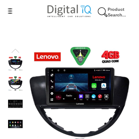
Product
Search...
8% Έκπτωση