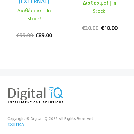
(EXTERNAL)
Διαθέσιμο! | In
Διαθέσιμο! | In
Stock!
Stock!
Original
Η
€
20.00
€
18.00
Original
Η
price
τρέχο
€
99.00
€
89.00
price
τρέχουσα
was:
τιμή
was:
τιμή
€20.00.
είναι:
€99.00.
είναι:
€18.00
€89.00.
Copyright © Digital iQ 2022 All Rights Reserved.
ΣΧΕΤΙΚΆ