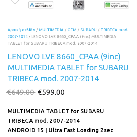
Αρχική σελίδα
/
MULTIMEDIA
/
OEM
/
SUBARU
/
TRIBECA mod.
2007-2014
/ LENOVO LVE 8660_CPAA (9inc) MULTIMEDIA
TABLET for SUBARU TRIBECA mod. 2007-2014
LENOVO LVE 8660_CPAA (9inc)
MULTIMEDIA TABLET for SUBARU
TRIBECA mod. 2007-2014
Original
Η
€
649.00
€
599.00
price
τρέχουσα
MULTIMEDIA TABLET for SUBARU
was:
τιμή
TRIBECA mod. 2007-2014
€649.00.
είναι:
ANDROID 15 | Ultra Fast Loading 2sec
€599.00.