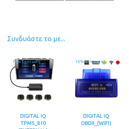
Συνδυάστε το με...
10% Έκπτωση
10% Έκπτωση
DIGITAL IQ
DIGITAL IQ
TPMS_810
OBDII_(WIFI)