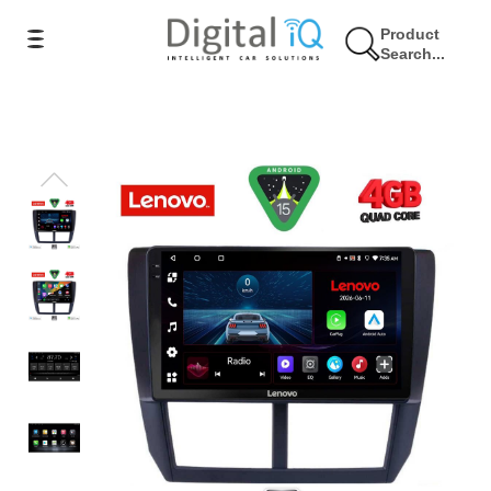
Product
Search...
9% Έκπτωση