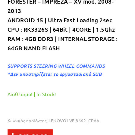
FORESTER – IMPREZA – XV mod. 2008-
€349.00.
είναι:
2013
€319.00.
ANDROID 15 | Ultra Fast Loading 2sec
CPU : RK3326S | 64Bit | 4CORE | 1.5Ghz
RAM : 4GB DDR3 | INTERNAL STORAGE :
64GB NAND FLASH
SUPPORTS STEERING WHEEL COMMANDS
*Δεν υποστηρίζεται το εργοστασιακό SUB
Διαθέσιμο! | In Stock!
Κωδικός προϊόντος:
LENOVO LVE 8662_CPAA