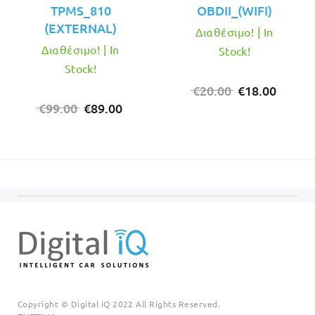
TPMS_810
OBDII_(WIFI)
(EXTERNAL)
Διαθέσιμο! | In
Διαθέσιμο! | In
Stock!
Stock!
Original
Η
€
20.00
€
18.00
Original
Η
price
τρέχο
€
99.00
€
89.00
price
τρέχουσα
was:
τιμή
was:
τιμή
€20.00.
είναι:
€99.00.
είναι:
€18.00
€89.00.
Copyright © Digital iQ 2022 All Rights Reserved.