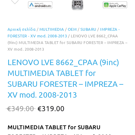
Αρχική σελίδα
/
MULTIMEDIA
/
OEM
/
SUBARU
/
IMPREZA -
FORESTER - XV mod. 2008-2013
/ LENOVO LVE 8662_CPAA
(9inc) MULTIMEDIA TABLET for SUBARU FORESTER – IMPREZA –
XV mod. 2008-2013
LENOVO LVE 8662_CPAA (9inc)
MULTIMEDIA TABLET for
SUBARU FORESTER – IMPREZA –
XV mod. 2008-2013
Original
Η
€
349.00
€
319.00
price
τρέχουσα
MULTIMEDIA TABLET for SUBARU
was:
τιμή