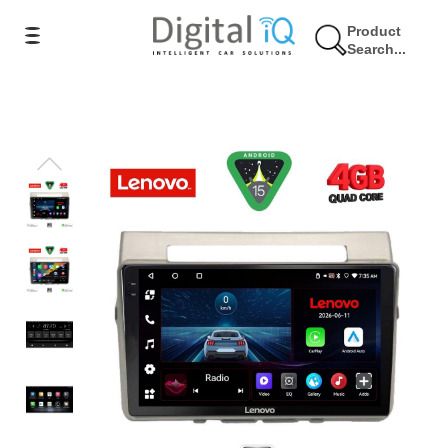
Product
Search...
9% Έκπτωση