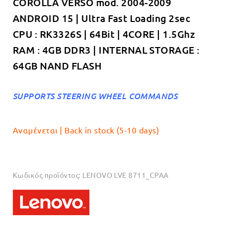
COROLLA VERSO mod. 2004-2009
€349.00.
είναι:
ANDROID 15 | Ultra Fast Loading 2sec
€319.00.
CPU : RK3326S | 64Bit | 4CORE | 1.5Ghz
RAM : 4GB DDR3 | INTERNAL STORAGE :
64GB NAND FLASH
SUPPORTS STEERING WHEEL COMMANDS
Αναμένεται | Back in stock (5-10 days)
Κωδικός προϊόντος:
LENOVO LVE 8711_CPAA