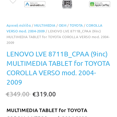
Αρχική σελίδα
/
MULTIMEDIA
/
OEM
/
TOYOTA
/
COROLLA
VERSO mod. 2004-2009
/ LENOVO LVE 8711B_CPAA (9inc)
MULTIMEDIA TABLET for TOYOTA COROLLA VERSO mod. 2004-
2009
LENOVO LVE 8711B_CPAA (9inc)
MULTIMEDIA TABLET for TOYOTA
COROLLA VERSO mod. 2004-
2009
Original
Η
€
349.00
€
319.00
price
τρέχουσα
MULTIMEDIA TABLET for TOYOTA
was:
τιμή