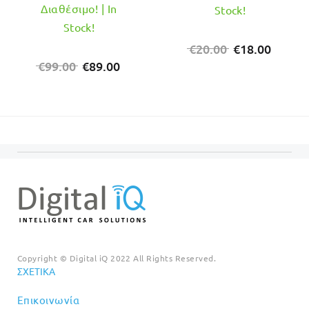
Διαθέσιμο! | In
Stock!
Stock!
Original
Η
€
20.00
€
18.00
Original
Η
price
τρέχο
€
99.00
€
89.00
price
τρέχουσα
was:
τιμή
was:
τιμή
€20.00.
είναι:
€99.00.
είναι:
€18.00
€89.00.
Copyright © Digital iQ 2022 All Rights Reserved.
ΣΧΕΤΙΚΆ
Επικοινωνία