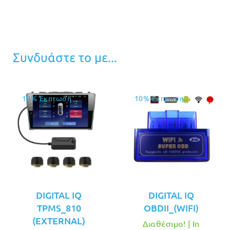
Συνδυάστε το με...
10% Έκπτωση
10% Έκπτωση
DIGITAL IQ
DIGITAL IQ
TPMS_810
OBDII_(WIFI)
(EXTERNAL)
Διαθέσιμο! | In