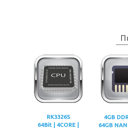
Π
RK3326S
4GB DD
64Bit | 4CORE |
64GB NAN