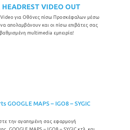
 HEADREST VIDEO OUT
 Video για Οθόνες πίσω Προσκέφαλων μέσω
 να απολαμβάνουν και οι πίσω επιβάτες σας
βαθμισμένη multimedia εμπειρία!
rts GOOGLE MAPS – IGO8 – SYGIC
στε την αγαπημένη σας εφαρμογή
ης, GOOGLE MAPS – IGO8 – SYGIC κτλ. και