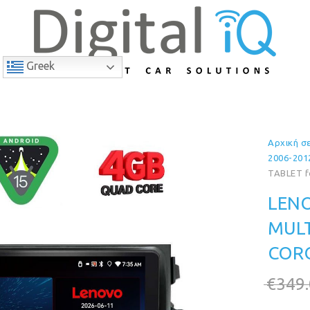
Greek
Αρχική σ
9% Έκπτωση
2006-201
TABLET f
LENO
MULT
CORO
€
349