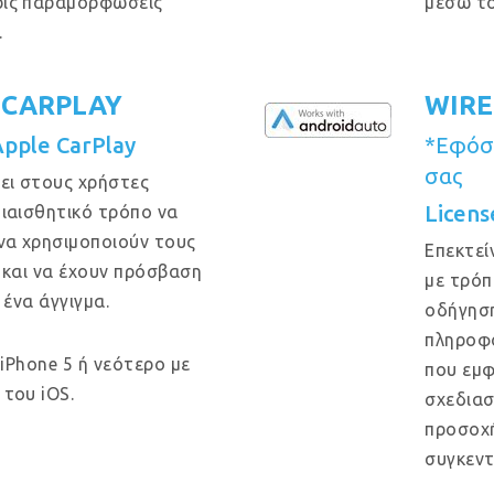
ρίς παραμορφώσεις
μέσω το
.
 CARPLAY
WIRE
Apple CarPlay
*Εφόσο
σας
ει στους χρήστες
Licens
ιαισθητικό τρόπο να
να χρησιμοποιούν τους
Επεκτεί
 και να έχουν πρόσβαση
με τρόπ
 ένα άγγιγμα.
οδήγηση
πληροφο
 iPhone 5 ή νεότερο με
που εμφ
του iOS.
σχεδιασ
προσοχή
συγκεντ