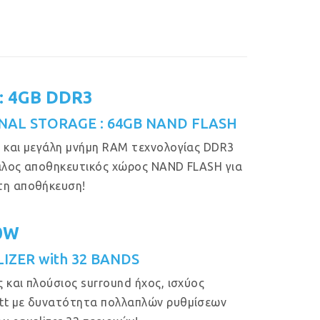
: 4GB DDR3
NAL STORAGE : 64GB NAND FLASH
 και μεγάλη μνήμη RAM τεχνολογίας DDR3
άλος αποθηκευτικός χώρος NAND FLASH για
τη αποθήκευση!
50W
IZER with 32 BANDS
 και πλούσιος surround ήχος, ισχύος
tt με δυνατότητα πολλαπλών ρυθμίσεων