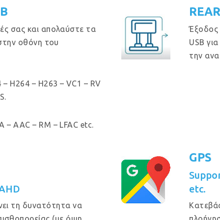
GB
REAR
ές σας και απολαύστε τα
Έξοδος
 στην οθόνη του
USB για
την ανα
 – H264 – H263 – VC1 – RV
S.
 – AAC – RM – LFAC etc.
GPS
Suppo
 AHD
etc.
νει τη δυνατότητα να
Κατεβά
πισθοπορείας (με όψη
πλοήγησ