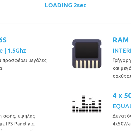
LOADING 2sec
6S
RAM 
e | 1.5Ghz
INTER
υ προσφέρει μεγάλες
Γρήγορη
α!
και μεγ
ταχύτα
4 x 
EQUAL
η αφής, υψηλής
Δυνατός
ε IPS Panel για
4x50Wa