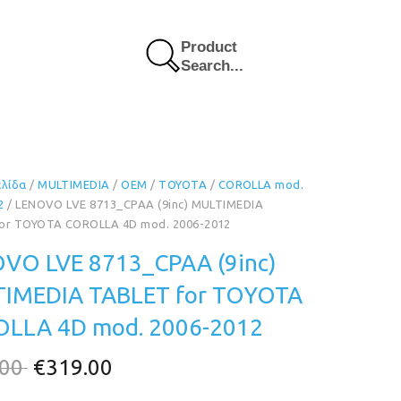
Product
Search...
ελίδα
/
MULTIMEDIA
/
OEM
/
TOYOTA
/
COROLLA mod.
2
/ LENOVO LVE 8713_CPAA (9inc) MULTIMEDIA
or TOYOTA COROLLA 4D mod. 2006-2012
VO LVE 8713_CPAA (9inc)
IMEDIA TABLET for TOYOTA
LLA 4D mod. 2006-2012
Original
Η
.00
€
319.00
price
τρέχουσα