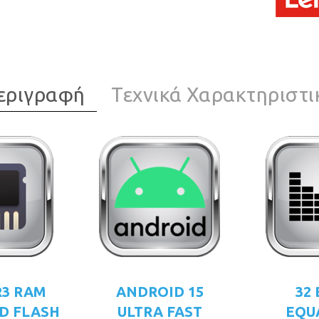
εριγραφή
Τεχνικά Χαρακτηριστι
R3 RAM
ANDROID 15
32
D FLASH
ULTRA FAST
EQU