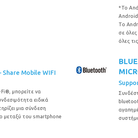
*Το And
Android
Το Andr
σε όλες
όλες τι
BLUE
MIC
 – Share Mobile WIFI
Suppo
Fi®, μπορείτε να
Συνδέστ
νδεσιμότητα ειδικά
bluetoo
ηρίζει μια σύνδεση
αγαπημέ
ο μεταξύ του smartphone
συστήμ