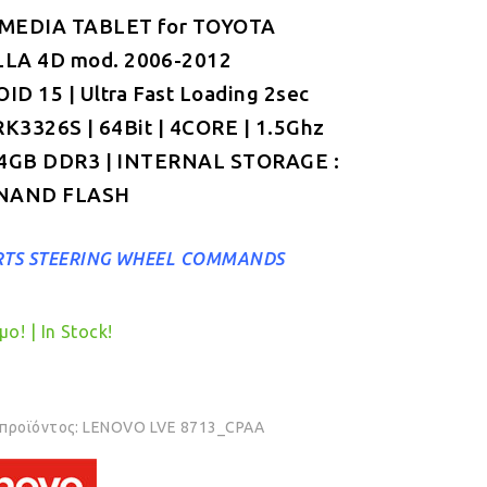
MEDIA TABLET for TOYOTA
was:
τιμή
LLA
4D mod. 2006-2012
€349.00.
είναι:
D 15 | Ultra Fast Loading 2sec
€319.00.
RK3326S | 64Bit | 4CORE | 1.5Ghz
 4GB DDR3 | INTERNAL STORAGE :
NAND FLASH
TS STEERING WHEEL COMMANDS
ο! | In Stock!
 προϊόντος:
LENOVO LVE 8713_CPAA