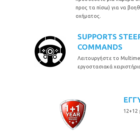
προς τα πίσω) για να βοη
οχήματος.
SUPPORTS STEE
COMMANDS
Λειτουργήστε το Multime
εργοστασιακά χειριστήρια
ΕΓΓ
12+12 