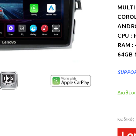
MULTI
CORO
ANDROI
CPU : 
RAM :
64GB 
SUPPOR
Διαθέσιμ
Κωδικός