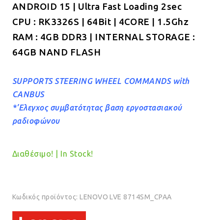
ANDROID 15 | Ultra Fast Loading 2sec
€319.00.
CPU : RK3326S | 64Bit | 4CORE | 1.5Ghz
RAM : 4GB DDR3 | INTERNAL STORAGE :
64GB NAND FLASH
SUPPORTS STEERING WHEEL COMMANDS with
CANBUS
*’Ελεγχος συμβατότητας βαση εργοστασιακού
ραδιοφώνου
Διαθέσιμο! | In Stock!
Κωδικός προϊόντος:
LENOVO LVE 8714SM_CPAA