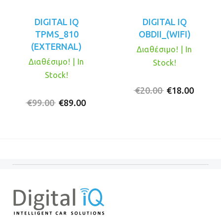
DIGITAL IQ
DIGITAL IQ
TPMS_810
OBDII_(WIFI)
(EXTERNAL)
Διαθέσιμο! | In
Διαθέσιμο! | In
Stock!
Stock!
Original
Η
€
20.00
€
18.00
Original
Η
price
τρέχο
€
99.00
€
89.00
price
τρέχουσα
was:
τιμή
was:
τιμή
€20.00.
είναι:
€99.00.
είναι:
€18.00
€89.00.