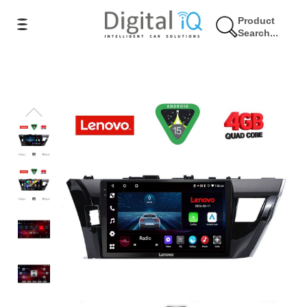
Product
Search...
9% Έκπτωση