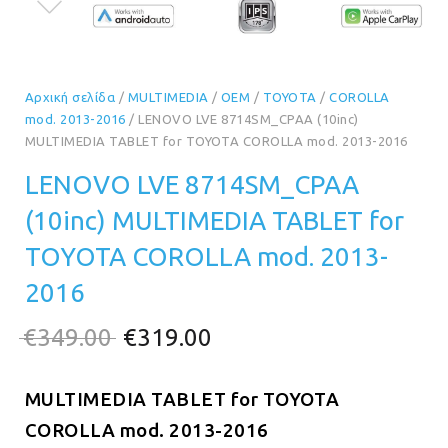
Αρχική σελίδα
/
MULTIMEDIA
/
OEM
/
TOYOTA
/
COROLLA
mod. 2013-2016
/ LENOVO LVE 8714SM_CPAA (10inc)
MULTIMEDIA TABLET for TOYOTA COROLLA mod. 2013-2016
LENOVO LVE 8714SM_CPAA
(10inc) MULTIMEDIA TABLET for
TOYOTA COROLLA mod. 2013-
2016
Original
Η
€
349.00
€
319.00
price
τρέχουσα
MULTIMEDIA TABLET for TOYOTA
was:
τιμή
COROLLA mod. 2013-2016
€349.00.
είναι: