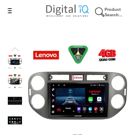
Product
Search...
9% Έκπτωση