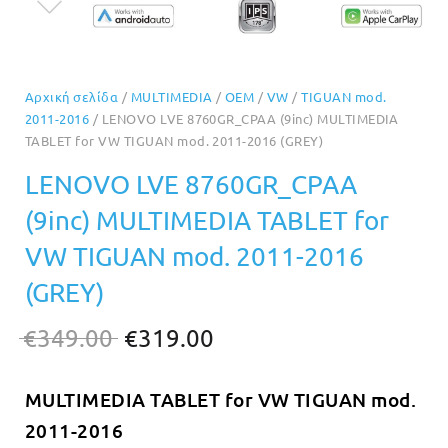
Αρχική σελίδα
/
MULTIMEDIA
/
OEM
/
VW
/
TIGUAN mod.
2011-2016
/ LENOVO LVE 8760GR_CPAA (9inc) MULTIMEDIA
TABLET for VW TIGUAN mod. 2011-2016 (GREY)
LENOVO LVE 8760GR_CPAA
(9inc) MULTIMEDIA TABLET for
VW TIGUAN mod. 2011-2016
(GREY)
Original
Η
€
349.00
€
319.00
price
τρέχουσα
MULTIMEDIA TABLET for VW TIGUAN mod.
was:
τιμή
2011-2016
€349.00.
είναι: