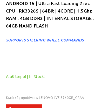
ANDROID 15 | Ultra Fast Loading 2sec
€319.00.
CPU : RK3326S | 64Bit | 4CORE | 1.5Ghz
RAM : 4GB DDR3 | INTERNAL STORAGE :
64GB NAND FLASH
SUPPORTS STEERING WHEEL COMMANDS
Διαθέσιμο! | In Stock!
Κωδικός προϊόντος:
LENOVO LVE 8760GR_CPAA