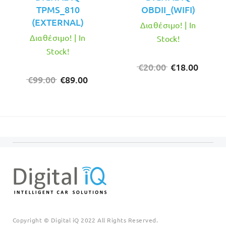
TPMS_810
OBDII_(WIFI)
(EXTERNAL)
Διαθέσιμο! | In
Διαθέσιμο! | In
Stock!
Stock!
Original
Η
€
20.00
€
18.00
Original
Η
price
τρέχο
€
99.00
€
89.00
price
τρέχουσα
was:
τιμή
was:
τιμή
€20.00.
είναι:
€99.00.
είναι:
€18.00
€89.00.
Copyright © Digital iQ 2022 All Rights Reserved.