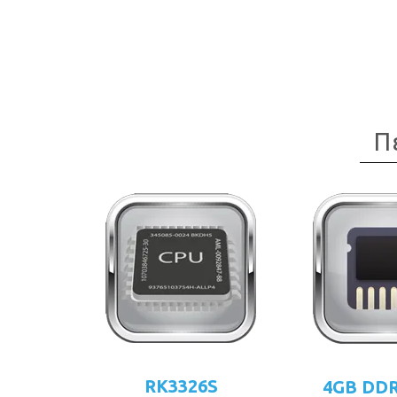
Π
RK3326S
4GB DD