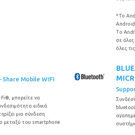
*Το And
Android
Το Andr
σε όλες
όλες τι
BLUE
MIC
 – Share Mobile WIFI
Suppo
Fi®, μπορείτε να
Συνδέστ
νδεσιμότητα ειδικά
bluetoo
ηρίζει μια σύνδεση
αγαπημέ
ο μεταξύ του smartphone
συστήμ