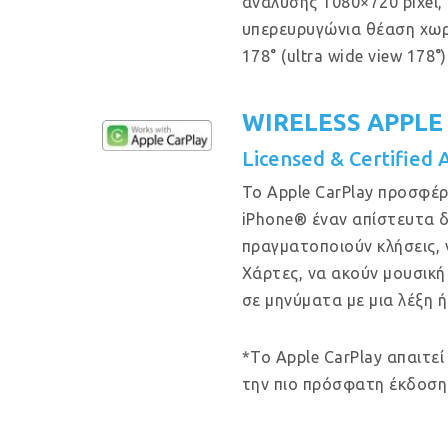
ανάλυσης 1080×720 pixel, μ
υπερευρυγώνια θέαση χω
178° (ultra wide view 178°)
WIRELESS APPLE
Licensed & Certified 
Το Apple CarPlay προσφέρ
iPhone® έναν απίστευτα δ
πραγματοποιούν κλήσεις, 
Χάρτες, να ακούν μουσική
σε μηνύματα με μια λέξη ή
*Το Apple CarPlay απαιτεί
την πιο πρόσφατη έκδοση 