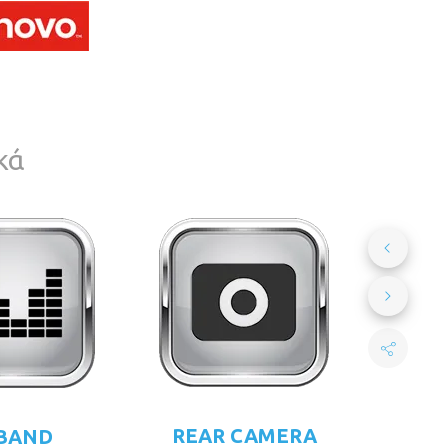
κά
REAR CAMERA
 BAND