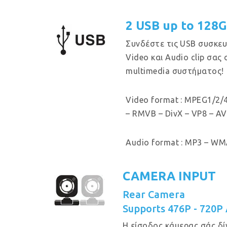
2 USB up to 128
Συνδέστε τις USB συσκευ
Video και Audio clip σας
multimedia συστήματος!
Video format : MPEG1/2/4
– RMVB – DivX – VP8 – AV
Audio format : MP3 – WMA
CAMERA INPUT
Rear Camera
Supports 476P - 720P
Η είσοδος κάμερας σάς δί