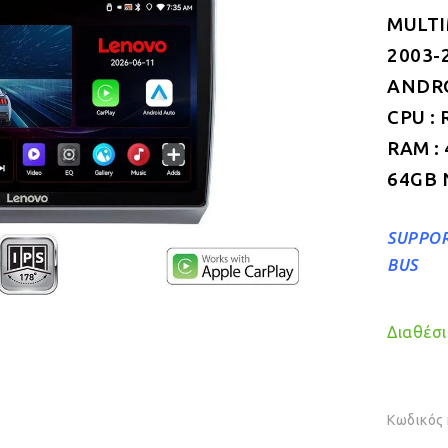
MULTI
2003-
ANDROI
CPU : 
RAM :
64GB 
SUPPOR
BUS
Διαθέσιμ
Κωδικός