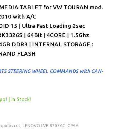
MEDIA TABLET for VW TOURAN mod.
was:
τιμή
2010 with A/C
€349.00.
είναι:
D 15 | Ultra Fast Loading 2sec
€319.00.
RK3326S | 64Bit | 4CORE | 1.5Ghz
 4GB DDR3 | INTERNAL STORAGE :
NAND FLASH
TS STEERING WHEEL COMMANDS with CAN-
ο! | In Stock!
 προϊόντος:
LENOVO LVE 8767AC_CPAA