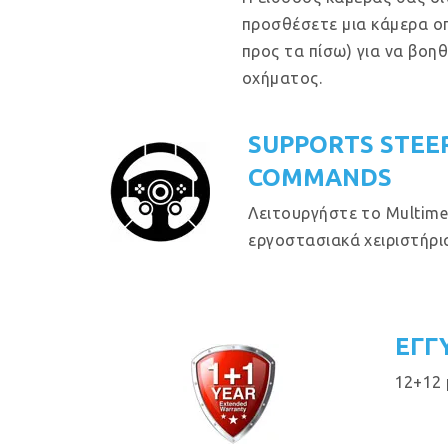
προσθέσετε μια κάμερα ο
προς τα πίσω) για να βοη
οχήματος.
SUPPORTS STEE
COMMANDS
Λειτουργήστε το Multime
εργοστασιακά χειριστήρια
ΕΓΓ
12+12 