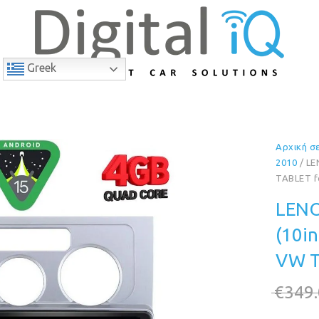
Greek
Αρχική σ
9% Έκπτωση
2010
/ LE
TABLET f
LENO
(10i
VW T
€
349