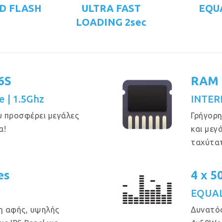
D FLASH
ULTRA FAST
EQU
LOADING 2sec
6S
RAM 
e | 1.5Ghz
INTER
υ προσφέρει μεγάλες
Γρήγορη
α!
και μεγ
ταχύτα
es
4 x 
EQUAL
η αφής, υψηλής
Δυνατός