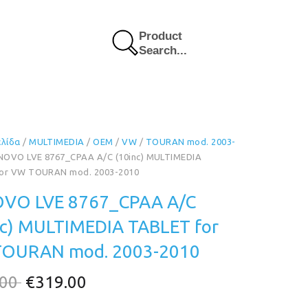
Product
Search...
ελίδα
/
MULTIMEDIA
/
OEM
/
VW
/
TOURAN mod. 2003-
NOVO LVE 8767_CPAA A/C (10inc) MULTIMEDIA
or VW TOURAN mod. 2003-2010
VO LVE 8767_CPAA A/C
nc) MULTIMEDIA TABLET for
OURAN mod. 2003-2010
Original
Η
.00
€
319.00
price
τρέχουσα