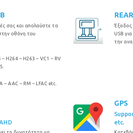
GB
REAR
ές σας και απολαύστε τα
Έξοδος
 στην οθόνη του
USB για
την ανα
 – H264 – H263 – VC1 – RV
S.
 – AAC – RM – LFAC etc.
GPS
Suppo
 AHD
etc.
νει τη δυνατότητα να
Κατεβά