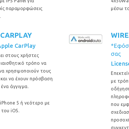
ε IPS Panel για
4x50Wa
ρίς παραμορφώσεις
μέσω το
.
 CARPLAY
WIRE
Apple CarPlay
*Εφόσο
σας
ει στους χρήστες
Licens
ιαισθητικό τρόπο να
να χρησιμοποιούν τους
Επεκτεί
 και να έχουν πρόσβαση
με τρόπ
 ένα άγγιγμα.
οδήγηση
πληροφο
 iPhone 5 ή νεότερο με
που εμφ
του iOS.
σχεδιασ
προσοχή
συγκεντ