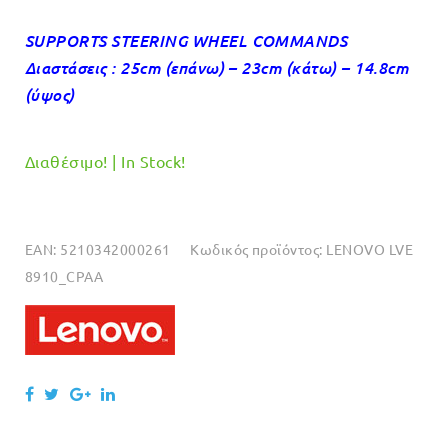
SUPPORTS STEERING WHEEL COMMANDS
Διαστάσεις : 25cm (επάνω) – 23cm (κάτω) – 14.8cm
(ύψος)
Διαθέσιμο! | In Stock!
EAN:
5210342000261
Κωδικός προϊόντος:
LENOVO LVE
8910_CPAA