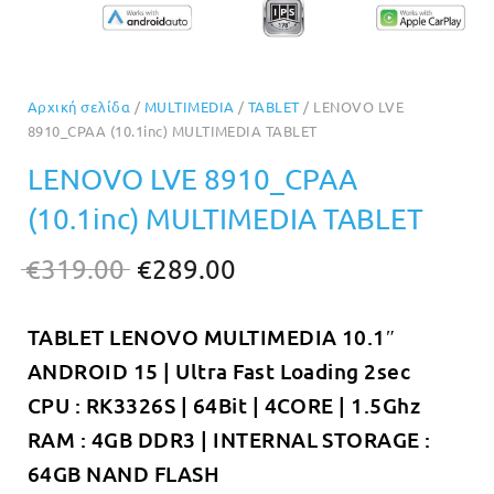
Αρχική σελίδα
/
MULTIMEDIA
/
TABLET
/ LENOVO LVE
8910_CPAA (10.1inc) MULTIMEDIA TABLET
LENOVO LVE 8910_CPAA
(10.1inc) MULTIMEDIA TABLET
Original
Η
€
319.00
€
289.00
price
τρέχουσα
TABLET LENOVO MULTIMEDIA 10.1″
was:
τιμή
ANDROID 15 | Ultra Fast Loading 2sec
€319.00.
είναι:
CPU : RK3326S | 64Bit | 4CORE | 1.5Ghz
€289.00.
RAM : 4GB DDR3 | INTERNAL STORAGE :
64GB NAND FLASH