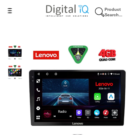
Product
Search...
9% Έκπτωση