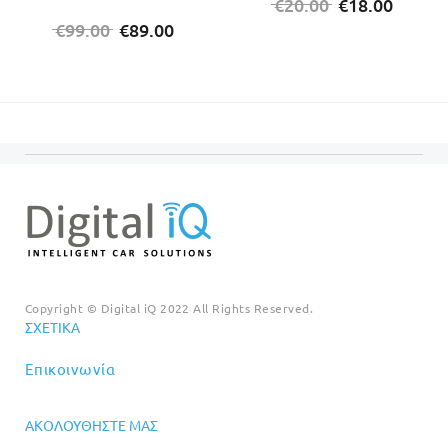
Original
Η
€
20.00
€
18.00
Original
Η
price
τρέχο
€
99.00
€
89.00
price
τρέχουσα
was:
τιμή
was:
τιμή
€20.00.
είναι:
€99.00.
είναι:
€18.00
€89.00.
Copyright © Digital iQ 2022 All Rights Reserved.
ΣΧΕΤΙΚΆ
Επικοινωνία
ΑΚΟΛΟΥΘΉΣΤΕ ΜΑΣ