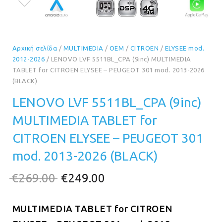
Αρχική σελίδα
/
MULTIMEDIA
/
OEM
/
CITROEN
/
ELYSEE mod.
2012-2026
/ LENOVO LVF 5511BL_CPA (9inc) MULTIMEDIA
TABLET for CITROEN ELYSEE – PEUGEOT 301 mod. 2013-2026
(BLACK)
LENOVO LVF 5511BL_CPA (9inc)
MULTIMEDIA TABLET for
CITROEN ELYSEE – PEUGEOT 301
mod. 2013-2026 (BLACK)
Original
Η
€
269.00
€
249.00
price
τρέχουσα
MULTIMEDIA TABLET for CITROEN
was:
τιμή