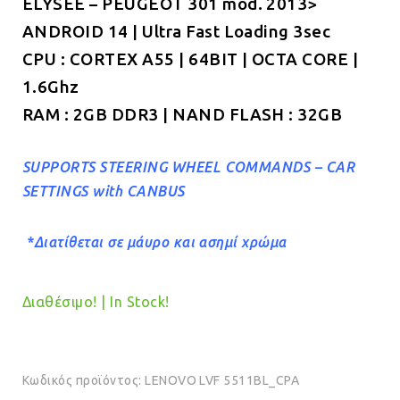
ELYSEE – PEUGEOT 301 mod. 2013>
€269.00.
είναι:
ANDROID 14 | Ultra Fast Loading 3sec
€249.00.
CPU : CORTEX A55 | 64BIT | OCTA CORE |
1.6Ghz
RAM : 2GB DDR3 | NAND FLASH : 32GB
SUPPORTS STEERING WHEEL COMMANDS – CAR
SETTINGS with CANBUS
*Διατίθεται σε μάυρο και ασημί χρώμα
Διαθέσιμο! | In Stock!
Κωδικός προϊόντος:
LENOVO LVF 5511BL_CPA