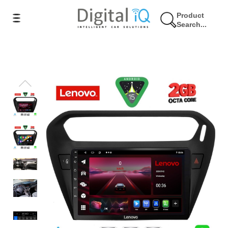
Product
Search...
7% Έκπτωση