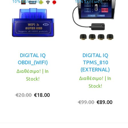
10% Έκπτωση
10% Έκπτωση
DIGITAL IQ
DIGITAL IQ
OBDII_(WIFI)
TPMS_810
(EXTERNAL)
Διαθέσιμο! | In
Διαθέσιμο! | In
Stock!
Stock!
Original
Η
€
20.00
€
18.00
price
τρέχουσα
Original
Η
€
99.00
€
89.00
was:
τιμή
price
τρέχο
€20.00.
είναι:
was:
τιμή
€18.00.
€99.00.
είναι: