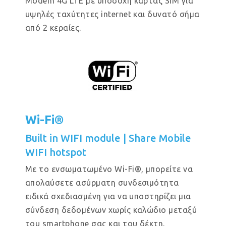
Modem 4G LTE με υποδοχή κάρτας SIM για
υψηλές ταχύτητες internet και δυνατό σήμα
από 2 κεραίες.
Wi-Fi®
Built in WIFI module | Share Mobile
WIFI hotspot
Με το ενσωματωμένο Wi-Fi®, μπορείτε να
απολαύσετε ασύρματη συνδεσιμότητα
ειδικά σχεδιασμένη για να υποστηρίζει μια
σύνδεση δεδομένων χωρίς καλώδιο μεταξύ
του smartphone σας και του δέκτη.