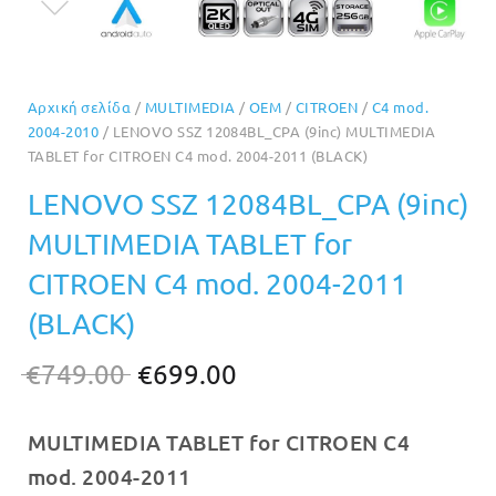
Αρχική σελίδα
/
MULTIMEDIA
/
OEM
/
CITROEN
/
C4 mod.
2004-2010
/ LENOVO SSZ 12084BL_CPA (9inc) MULTIMEDIA
TABLET for CITROEN C4 mod. 2004-2011 (BLACK)
LENOVO SSZ 12084BL_CPA (9inc)
MULTIMEDIA TABLET for
CITROEN C4 mod. 2004-2011
(BLACK)
Original
Η
€
749.00
€
699.00
price
τρέχουσα
MULTIMEDIA TABLET for CITROEN C4
was:
τιμή
mod. 2004-2011
€749.00.
είναι: