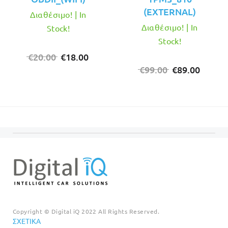
(EXTERNAL)
Διαθέσιμο! | In
Διαθέσιμο! | In
Stock!
Stock!
Original
Η
€
20.00
€
18.00
price
τρέχουσα
Original
Η
€
99.00
€
89.00
was:
τιμή
price
τρέχο
€20.00.
είναι:
was:
τιμή
€18.00.
€99.00.
είναι:
€89.00
Copyright © Digital iQ 2022 All Rights Reserved.
ΣΧΕΤΙΚΆ