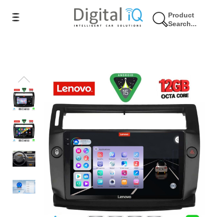
Product
Search...
7% Έκπτωση