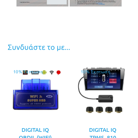
Συνδυάστε το με...
10% Έκπτωση
10% Έκπτωση
DIGITAL IQ
DIGITAL IQ
OBDII_(WIFI)
TPMS_810