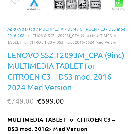
Αρχική σελίδα
/
MULTIMEDIA
/
OEM
/
CITROEN
/
C3 - DS3 mod.
2016-2024
/ LENOVO SSZ 12093M_CPA (9inc) MULTIMEDIA
TABLET for CITROEN C3 – DS3 mod. 2016-2024 Med Version
LENOVO SSZ 12093M_CPA (9inc)
MULTIMEDIA TABLET for
CITROEN C3 – DS3 mod. 2016-
2024 Med Version
Original
Η
€
749.00
€
699.00
price
τρέχουσα
MULTIMEDIA TABLET for CITROEN C3 –
was:
τιμή
DS3 mod. 2016> Med Version
€749.00.
είναι: