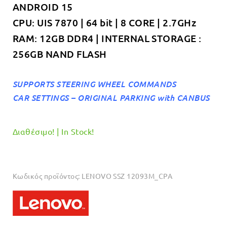
ANDROID 15
€699.00.
CPU: UIS 7870 | 64 bit | 8 CORE | 2.7GHz
RAM: 12GB DDR4 | INTERNAL STORAGE :
256GB NAND FLASH
SUPPORTS STEERING WHEEL COMMANDS
CAR SETTINGS – ORIGINAL PARKING with CANBUS
Διαθέσιμο! | In Stock!
Κωδικός προϊόντος:
LENOVO SSZ 12093M_CPA