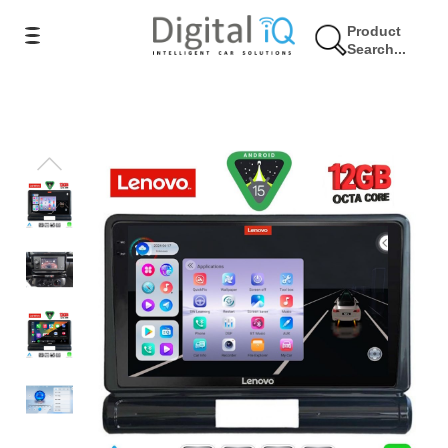
Product
Search...
7% Έκπτωση