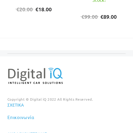
Original
Η
€
20.00
€
18.00
price
τρέχουσα
Original
Η
€
99.00
€
89.00
was:
τιμή
price
τρέχο
€20.00.
είναι:
was:
τιμή
€18.00.
€99.00.
είναι:
€89.00
Copyright © Digital iQ 2022 All Rights Reserved.
ΣΧΕΤΙΚΆ
Επικοινωνία