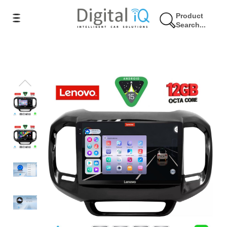
Product
Search...
7% Έκπτωση