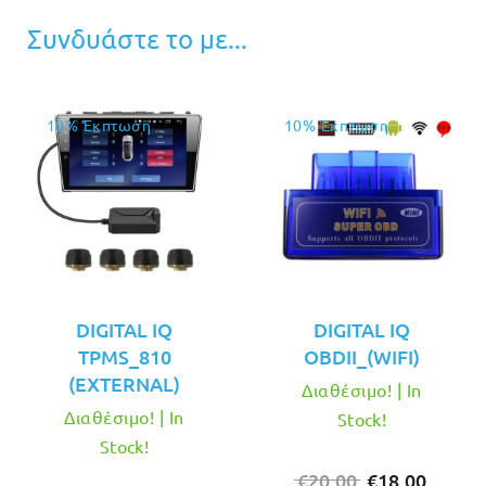
Συνδυάστε το με...
10% Έκπτωση
10% Έκπτωση
DIGITAL IQ
DIGITAL IQ
TPMS_810
OBDII_(WIFI)
(EXTERNAL)
Διαθέσιμο! | In
Διαθέσιμο! | In
Stock!
Stock!
Original
Η
€
20.00
€
18.00