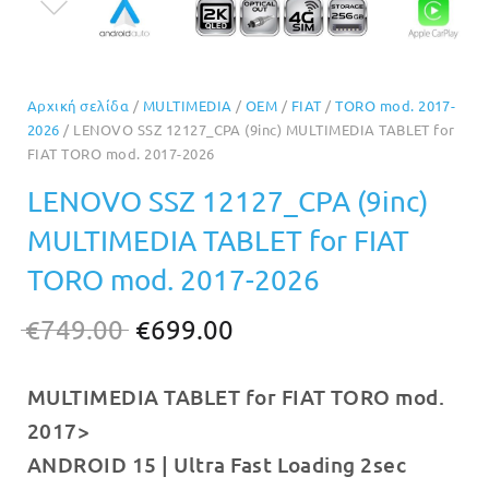
Αρχική σελίδα
/
MULTIMEDIA
/
OEM
/
FIAT
/
TORO mod. 2017-
2026
/ LENOVO SSZ 12127_CPA (9inc) MULTIMEDIA TABLET for
FIAT TORO mod. 2017-2026
LENOVO SSZ 12127_CPA (9inc)
MULTIMEDIA TABLET for FIAT
TORO mod. 2017-2026
Original
Η
€
749.00
€
699.00
price
τρέχουσα
MULTIMEDIA TABLET for FIAT TORO mod.
was:
τιμή
2017>
€749.00.
είναι:
ANDROID 15 | Ultra Fast Loading 2sec
€699.00.