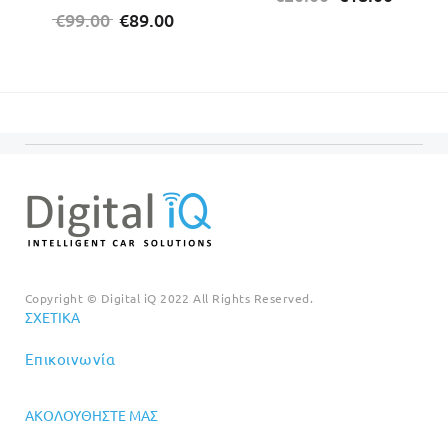
Original
Η
price
τρέχο
€
99.00
€
89.00
price
τρέχουσα
was:
τιμή
was:
τιμή
€20.00.
είναι:
€99.00.
είναι:
€18.00
€89.00.
Copyright © Digital iQ 2022 All Rights Reserved.
ΣΧΕΤΙΚΆ
Επικοινωνία
ΑΚΟΛΟΥΘΉΣΤΕ ΜΑΣ