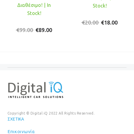
Διαθέσιμο! | In
Stock!
Stock!
Original
Η
€
20.00
€
18.00
Original
Η
price
τρέχο
€
99.00
€
89.00
price
τρέχουσα
was:
τιμή
was:
τιμή
€20.00.
είναι:
€99.00.
είναι:
€18.00
€89.00.
Copyright © Digital iQ 2022 All Rights Reserved.
ΣΧΕΤΙΚΆ
Επικοινωνία