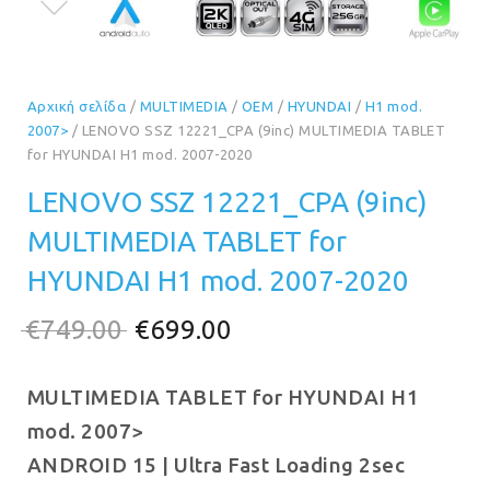
Αρχική σελίδα
/
MULTIMEDIA
/
OEM
/
HYUNDAI
/
H1 mod.
2007>
/ LENOVO SSZ 12221_CPA (9inc) MULTIMEDIA TABLET
for HYUNDAI H1 mod. 2007-2020
LENOVO SSZ 12221_CPA (9inc)
MULTIMEDIA TABLET for
HYUNDAI H1 mod. 2007-2020
Original
Η
€
749.00
€
699.00
price
τρέχουσα
MULTIMEDIA TABLET for HYUNDAI H1
was:
τιμή
mod. 2007>
€749.00.
είναι:
ANDROID 15 | Ultra Fast Loading 2sec
€699.00.