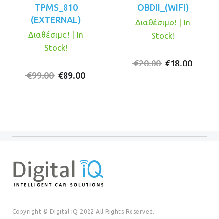
TPMS_810
OBDII_(WIFI)
(EXTERNAL)
Διαθέσιμο! | In
Διαθέσιμο! | In
Stock!
Stock!
Original
Η
€
20.00
€
18.00
Original
Η
price
τρέχο
€
99.00
€
89.00
price
τρέχουσα
was:
τιμή
was:
τιμή
€20.00.
είναι:
€99.00.
είναι:
€18.00
€89.00.
Copyright © Digital iQ 2022 All Rights Reserved.