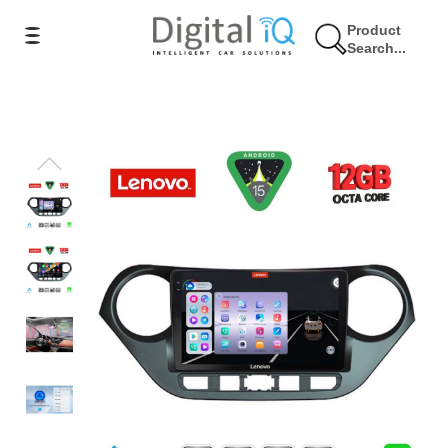
Product
Search...
7% Έκπτωση