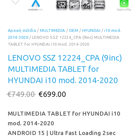
Αρχική σελίδα
/
MULTIMEDIA
/
OEM
/
HYUNDAI
/
i10 mod.
2014-2020
/ LENOVO SSZ 12224_CPA (9inc) MULTIMEDIA
TABLET for HYUNDAI i10 mod. 2014-2020
LENOVO SSZ 12224_CPA (9inc)
MULTIMEDIA TABLET for
HYUNDAI i10 mod. 2014-2020
Original
Η
€
749.00
€
699.00
price
τρέχουσα
MULTIMEDIA TABLET for HYUNDAI i10
was:
τιμή
mod. 2014-2020
€749.00.
είναι:
ANDROID 15 | Ultra Fast Loading 2sec
€699.00.