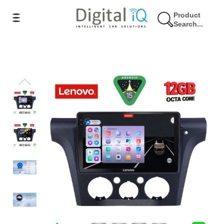
Product
Search...
7% Έκπτωση