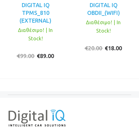
DIGITAL IQ
DIGITAL IQ
TPMS_810
OBDII_(WIFI)
(EXTERNAL)
Διαθέσιμο! | In
Διαθέσιμο! | In
Stock!
Stock!
Original
Η
€
20.00
€
18.00
Original
Η
price
τρέχο
€
99.00
€
89.00
price
τρέχουσα
was:
τιμή
was:
τιμή
€20.00.
είναι:
€99.00.
είναι:
€18.00
€89.00.