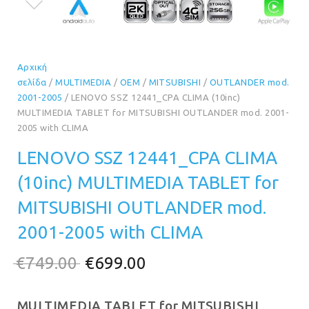
Αρχική
σελίδα
/
MULTIMEDIA
/
OEM
/
MITSUBISHI
/
OUTLANDER mod.
2001-2005
/ LENOVO SSZ 12441_CPA CLIMA (10inc)
MULTIMEDIA TABLET for MITSUBISHI OUTLANDER mod. 2001-
2005 with CLIMA
LENOVO SSZ 12441_CPA CLIMA
(10inc) MULTIMEDIA TABLET for
MITSUBISHI OUTLANDER mod.
2001-2005 with CLIMA
Original
Η
€
749.00
€
699.00
price
τρέχουσα
MULTIMEDIA TABLET for MITSUBISHI
was:
τιμή