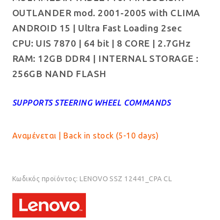
OUTLANDER mod. 2001-2005 with CLIMA
€749.00.
είναι:
ANDROID 15 | Ultra Fast Loading 2sec
€699.00.
CPU: UIS 7870 | 64 bit | 8 CORE | 2.7GHz
RAM: 12GB DDR4 | INTERNAL STORAGE :
256GB NAND FLASH
SUPPORTS STEERING WHEEL COMMANDS
Αναμένεται | Back in stock (5-10 days)
Κωδικός προϊόντος:
LENOVO SSZ 12441_CPA CL