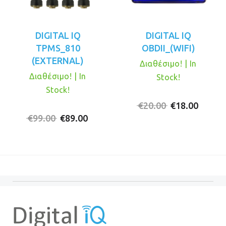
DIGITAL IQ
DIGITAL IQ
TPMS_810
OBDII_(WIFI)
(EXTERNAL)
Διαθέσιμο! | In
Διαθέσιμο! | In
Stock!
Stock!
Original
Η
€
20.00
€
18.00
Original
Η
price
τρέχο
€
99.00
€
89.00
price
τρέχουσα
was:
τιμή
was:
τιμή
€20.00.
είναι:
€99.00.
είναι:
€18.00
€89.00.