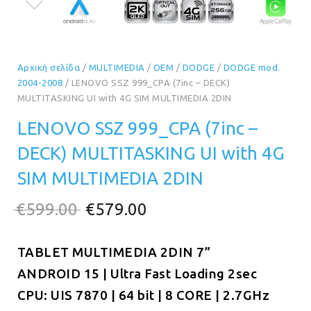
Αρχική σελίδα
/
MULTIMEDIA
/
OEM
/
DODGE
/
DODGE mod.
2004-2008
/ LENOVO SSZ 999_CPA (7inc – DECK)
MULTITASKING UI with 4G SIM MULTIMEDIA 2DIN
LENOVO SSZ 999_CPA (7inc –
DECK) MULTITASKING UI with 4G
SIM MULTIMEDIA 2DIN
Original
Η
€
599.00
€
579.00
price
τρέχουσα
TABLET MULTIMEDIA 2DIN 7”
was:
τιμή
ANDROID 15 | Ultra Fast Loading 2sec
€599.00.
είναι:
CPU: UIS 7870 | 64 bit | 8 CORE | 2.7GHz
€579.00.