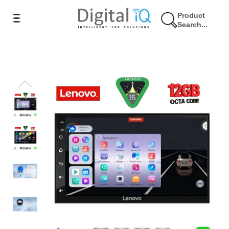
Product
Search...
3% Έκπτωση