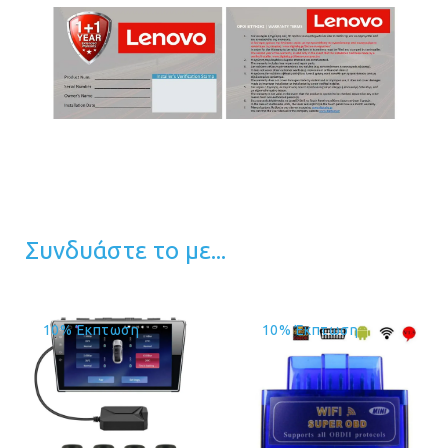
Συνδυάστε το με...
10% Έκπτωση
10% Έκπτωση