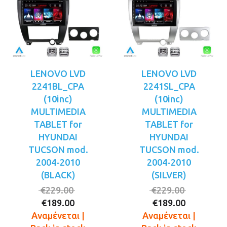
LENOVO LVD
LENOVO LVD
2241BL_CPA
2241SL_CPA
(10inc)
(10inc)
MULTIMEDIA
MULTIMEDIA
TABLET for
TABLET for
HYUNDAI
HYUNDAI
TUCSON mod.
TUCSON mod.
2004-2010
2004-2010
(BLACK)
(SILVER)
Original
Original
€
229.00
€
229.00
Η
price
Η
price
€
189.00
€
189.00
τρέχουσα
was:
τρέχουσ
was:
Αναμένεται |
Αναμένεται |