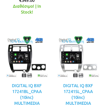
Η
price
είναι:
€
349.00
τρέχουσα
was:
€359.00.
Διαθέσιμο! | In
τιμή
€379.00.
Stock!
είναι:
€349.00.
12% Έκπτωση
12% Έκπτωση
DIGITAL IQ BXF
DIGITAL IQ BXF
17241BL_CPAA
17241SL_CPAA
(10inc)
(10inc)
MULTIMEDIA
MULTIMEDIA