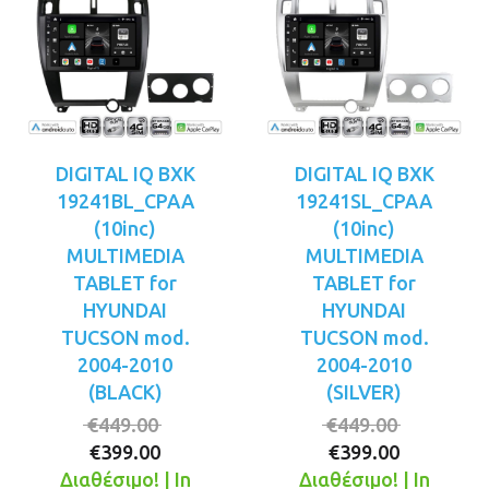
DIGITAL IQ BXK
DIGITAL IQ BXK
19241BL_CPAA
19241SL_CPAA
(10inc)
(10inc)
MULTIMEDIA
MULTIMEDIA
TABLET for
TABLET for
HYUNDAI
HYUNDAI
TUCSON mod.
TUCSON mod.
2004-2010
2004-2010
(BLACK)
(SILVER)
Original
Original
€
449.00
€
449.00
Η
price
Η
price
€
399.00
€
399.00
τρέχουσα
was:
τρέχουσ
was:
Διαθέσιμο! | In
Διαθέσιμο! | In