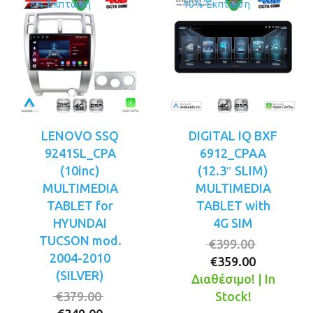
8% Έκπτωση
10% Έκπτωση
LENOVO SSQ
DIGITAL IQ BXF
9241SL_CPA
6912_CPAA
(10inc)
(12.3″ SLIM)
MULTIMEDIA
MULTIMEDIA
TABLET for
TABLET with
HYUNDAI
4G SIM
TUCSON mod.
Original
€
399.00
2004-2010
Η
price
€
359.00
(SILVER)
τρέχουσ
was:
Διαθέσιμο! | In
Original
τιμή
€399.00.
€
379.00
Stock!