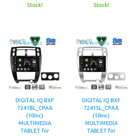
τιμή
€449.00.
τιμή
€449.00.
Stock!
Stock!
είναι:
είναι:
€399.00.
€399.00.
10% Έκπτωση
10% Έκπτωση
DIGITAL IQ BXF
DIGITAL IQ BXF
7241BL_CPAA
7241SL_CPAA
(10inc)
(10inc)
MULTIMEDIA
MULTIMEDIA
TABLET for
TABLET for