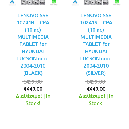
LENOVO SSR
LENOVO SSR
10241BL_CPA
10241SL_CPA
(10inc)
(10inc)
MULTIMEDIA
MULTIMEDIA
TABLET for
TABLET for
HYUNDAI
HYUNDAI
TUCSON mod.
TUCSON mod.
2004-2010
2004-2010
(BLACK)
(SILVER)
Original
Original
€
499.00
€
499.00
Η
price
Η
price
€
449.00
€
449.00
τρέχουσα
was:
τρέχουσ
was:
Διαθέσιμο! | In
Διαθέσιμο! | In
τιμή
€499.00.
τιμή
€499.00.
Stock!
Stock!
είναι:
είναι:
€449.00.
€449.00.