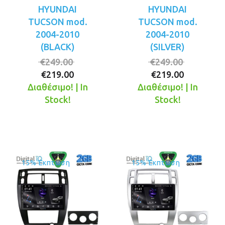
HYUNDAI
HYUNDAI
TUCSON mod.
TUCSON mod.
2004-2010
2004-2010
(BLACK)
(SILVER)
Original
Original
€
249.00
€
249.00
Η
price
Η
price
€
219.00
€
219.00
τρέχουσα
was:
τρέχουσ
was:
Διαθέσιμο! | In
Διαθέσιμο! | In
τιμή
€249.00.
τιμή
€249.00.
Stock!
Stock!
είναι:
είναι:
€219.00.
€219.00.
15% Έκπτωση
15% Έκπτωση