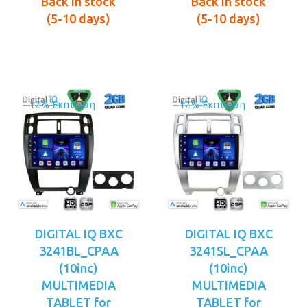
τιμή
€229.00.
τιμή
€229.00.
Back in stock
Back in stock
είναι:
είναι:
(5-10 days)
(5-10 days)
€189.00.
€189.00.
12% Έκπτωση
12% Έκπτωση
DIGITAL IQ BXC
DIGITAL IQ BXC
3241BL_CPAA
3241SL_CPAA
(10inc)
(10inc)
MULTIMEDIA
MULTIMEDIA
TABLET for
TABLET for