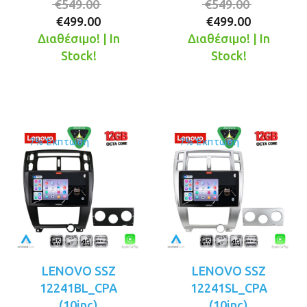
Original
Original
€
549.00
€
549.00
Η
price
Η
price
€
499.00
€
499.00
τρέχουσα
was:
τρέχουσ
was:
Διαθέσιμο! | In
Διαθέσιμο! | In
τιμή
€549.00.
τιμή
€549.00.
Stock!
Stock!
είναι:
είναι:
€499.00.
€499.00.
7% Έκπτωση
7% Έκπτωση
LENOVO SSZ
LENOVO SSZ
12241BL_CPA
12241SL_CPA
(10inc)
(10inc)