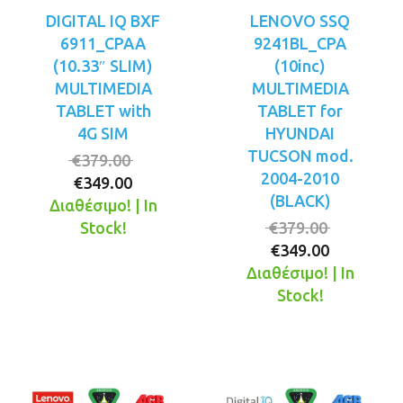
DIGITAL IQ BXF
LENOVO SSQ
6911_CPAA
9241BL_CPA
(10.33″ SLIM)
(10inc)
MULTIMEDIA
MULTIMEDIA
TABLET with
TABLET for
4G SIM
HYUNDAI
TUCSON mod.
Original
€
379.00
2004-2010
Η
price
€
349.00
(BLACK)
τρέχουσα
was:
Διαθέσιμο! | In
τιμή
€379.00.
Original
Stock!
€
379.00
είναι:
Η
price
€
349.00
€349.00.
τρέχουσ
was:
Διαθέσιμο! | In
τιμή
€379.00.
Stock!
είναι:
€349.00.