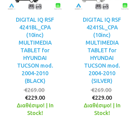
DIGITAL IQ RSF
DIGITAL IQ RSF
4241BL_CPA
4241SL_CPA
(10inc)
(10inc)
MULTIMEDIA
MULTIMEDIA
TABLET for
TABLET for
HYUNDAI
HYUNDAI
TUCSON mod.
TUCSON mod.
2004-2010
2004-2010
(BLACK)
(SILVER)
Original
Original
€
269.00
€
269.00
Η
price
Η
price
€
229.00
€
229.00
τρέχουσα
was:
τρέχουσ
was:
Διαθέσιμο! | In
Διαθέσιμο! | In
τιμή
€269.00.
τιμή
€269.00.
Stock!
Stock!
είναι:
είναι:
€229.00.
€229.00.