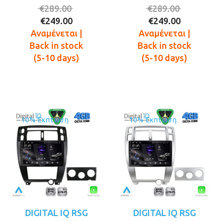
Original
Original
€
289.00
€
289.00
Η
price
Η
price
€
249.00
€
249.00
τρέχουσα
was:
τρέχουσ
was:
Αναμένεται |
Αναμένεται |
τιμή
€289.00.
τιμή
€289.00.
Back in stock
Back in stock
είναι:
είναι:
(5-10 days)
(5-10 days)
€249.00.
€249.00.
10% Έκπτωση
10% Έκπτωση
DIGITAL IQ RSG
DIGITAL IQ RSG