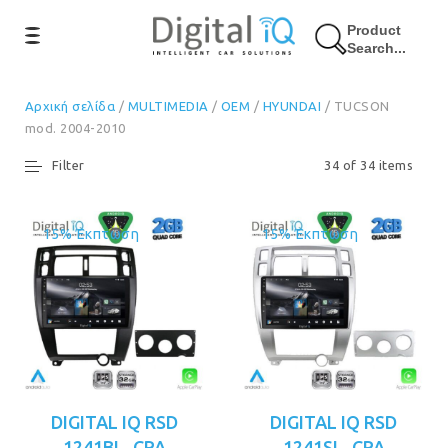
Product
Search...
Αρχική σελίδα
/
MULTIMEDIA
/
OEM
/
HYUNDAI
/ TUCSON
mod. 2004-2010
Filter
34 of 34 items
15% Έκπτωση
15% Έκπτωση
DIGITAL IQ RSD
DIGITAL IQ RSD
1241BL_CPA
1241SL_CPA