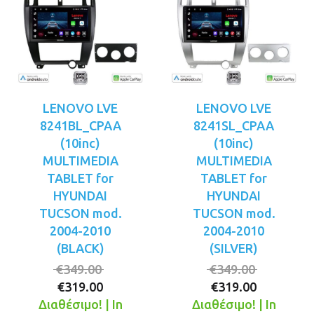
LENOVO LVE
LENOVO LVE
8241BL_CPAA
8241SL_CPAA
(10inc)
(10inc)
MULTIMEDIA
MULTIMEDIA
TABLET for
TABLET for
HYUNDAI
HYUNDAI
TUCSON mod.
TUCSON mod.
2004-2010
2004-2010
(BLACK)
(SILVER)
Original
Original
€
349.00
€
349.00
Η
price
Η
price
€
319.00
€
319.00
τρέχουσα
was:
τρέχουσ
was:
Διαθέσιμο! | In
Διαθέσιμο! | In