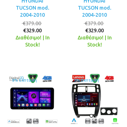
HYUNDAI
HYUNDAI
TUCSON mod.
TUCSON mod.
2004-2010
2004-2010
Original
Original
€
379.00
€
379.00
Η
price
Η
price
€
329.00
€
329.00
τρέχουσα
was:
τρέχουσ
was:
Διαθέσιμο! | In
Διαθέσιμο! | In
τιμή
€379.00.
τιμή
€379.00.
Stock!
Stock!
είναι:
είναι:
€329.00.
€329.00.
8% Έκπτωση
8% Έκπτωση