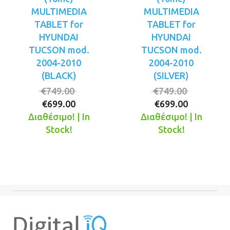
MULTIMEDIA
MULTIMEDIA
TABLET for
TABLET for
HYUNDAI
HYUNDAI
TUCSON mod.
TUCSON mod.
2004-2010
2004-2010
(BLACK)
(SILVER)
Original
Original
€
749.00
€
749.00
Η
price
Η
price
€
699.00
€
699.00
τρέχουσα
was:
τρέχουσ
was:
Διαθέσιμο! | In
Διαθέσιμο! | In
τιμή
€749.00.
τιμή
€749.00.
Stock!
Stock!
είναι:
είναι:
€699.00.
€699.00.