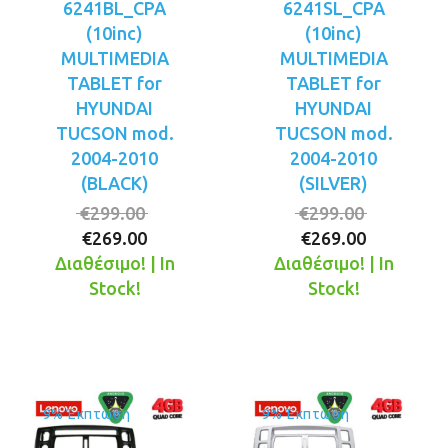
6241BL_CPA
6241SL_CPA
(10inc)
(10inc)
MULTIMEDIA
MULTIMEDIA
TABLET for
TABLET for
HYUNDAI
HYUNDAI
TUCSON mod.
TUCSON mod.
2004-2010
2004-2010
(BLACK)
(SILVER)
Original
Original
€
299.00
€
299.00
Η
price
Η
price
€
269.00
€
269.00
τρέχουσα
was:
τρέχουσ
was:
Διαθέσιμο! | In
Διαθέσιμο! | In
τιμή
€299.00.
τιμή
€299.00.
Stock!
Stock!
είναι:
είναι:
€269.00.
€269.00.
9% Έκπτωση
9% Έκπτωση