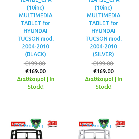
(10inc)
(10inc)
MULTIMEDIA
MULTIMEDIA
TABLET for
TABLET for
HYUNDAI
HYUNDAI
TUCSON mod.
TUCSON mod.
2004-2010
2004-2010
(BLACK)
(SILVER)
Original
Original
€
199.00
€
199.00
Η
price
Η
price
€
169.00
€
169.00
τρέχουσα
was:
τρέχουσ
was:
Διαθέσιμο! | In
Διαθέσιμο! | In
τιμή
€199.00.
τιμή
€199.00.
Stock!
Stock!
είναι:
είναι:
€169.00.
€169.00.
17% Έκπτωση
17% Έκπτωση