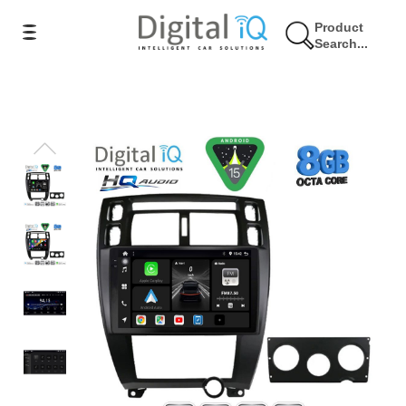
Product
Search...
9% Έκπτωση