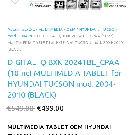
Αρχική σελίδα
/
MULTIMEDIA
/
OEM
/
HYUNDAI
/
TUCSON
mod. 2004-2010
/ DIGITAL IQ BXK 20241BL_CPAA (10inc)
MULTIMEDIA TABLET for HYUNDAI TUCSON mod. 2004-2010
(BLACK)
DIGITAL IQ BXK 20241BL_CPAA
(10inc) MULTIMEDIA TABLET for
HYUNDAI TUCSON mod. 2004-
2010 (BLACK)
Original
Η
€
549.00
€
499.00
price
τρέχουσα
MULTIMEDIA TABLET OE
was:
τιμή
M
HYUNDAI