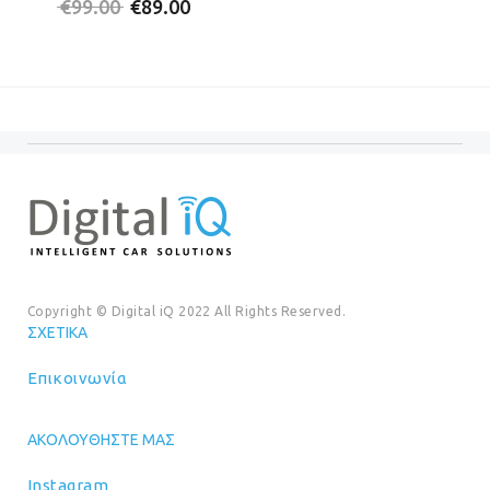
Original
Η
price
τρέχο
€
99.00
€
89.00
price
τρέχουσα
was:
τιμή
was:
τιμή
€20.00.
είναι:
€99.00.
είναι:
€18.00
€89.00.
Copyright © Digital iQ 2022 All Rights Reserved.
ΣΧΕΤΙΚΆ
Επικοινωνία
ΑΚΟΛΟΥΘΉΣΤΕ ΜΑΣ
Instagram