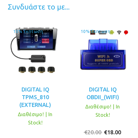
Συνδυάστε το με...
10% Έκπτωση
10% Έκπτωση
DIGITAL IQ
DIGITAL IQ
TPMS_810
OBDII_(WIFI)
(EXTERNAL)
Διαθέσιμο! | In
Διαθέσιμο! | In
Stock!
Stock!
Original
Η
€
20.00
€
18.00