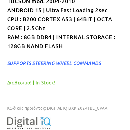
TUCSON mod. 2004-2010
€549.00.
είναι:
ANDROID 15 | Ultra Fast Loading 2sec
€499.00.
CPU : B200 CORTEX A53 | 64BIT | OCTA
CORE | 2.5Ghz
RAM : 8GB DDR4 | INTERNAL STORAGE :
128GB NAND FLASH
SUPPORTS STEERING WHEEL COMMANDS
Διαθέσιμο! | In Stock!
Κωδικός προϊόντος:
DIGITAL IQ BXK 20241BL_CPAA