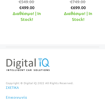
Original
Original
€
549.00
€
749.00
Η
price
Η
price
€
499.00
€
699.00
τρέχουσα
was:
τρέχουσ
was:
Διαθέσιμο! | In
Διαθέσιμο! | In
τιμή
€549.00.
τιμή
€749.00.
Stock!
Stock!
είναι:
είναι:
€499.00.
€699.00.
Copyright © Digital iQ 2022 All Rights Reserved.
ΣΧΕΤΙΚΆ
Επικοινωνία