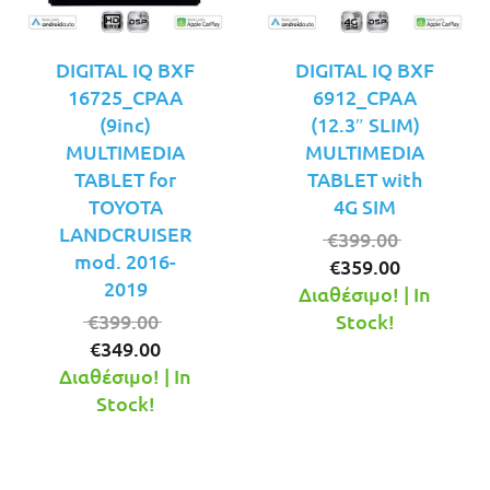
DIGITAL IQ BXF
DIGITAL IQ BXF
16725_CPAA
6912_CPAA
(9inc)
(12.3″ SLIM)
MULTIMEDIA
MULTIMEDIA
TABLET for
TABLET with
TOYOTA
4G SIM
LANDCRUISER
Original
€
399.00
mod. 2016-
Η
price
€
359.00
2019
τρέχουσ
was:
Διαθέσιμο! | In
Original
τιμή
€399.00.
€
399.00
Stock!
Η
price
είναι:
€
349.00
τρέχουσα
was:
€359.00.
Διαθέσιμο! | In
τιμή
€399.00.
Stock!
είναι:
€349.00.