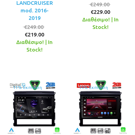
LANDCRUISER
Original
€
249.00
mod. 2016-
Η
price
€
229.00
2019
τρέχουσ
was:
Διαθέσιμο! | In
Original
τιμή
€249.00.
€
249.00
Stock!
Η
price
είναι:
€
219.00
τρέχουσα
was:
€229.00.
Διαθέσιμο! | In
τιμή
€249.00.
Stock!
είναι:
€219.00.
11% Έκπτωση
14% Έκπτωση