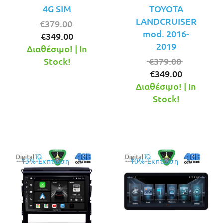
4G SIM
TOYOTA
LANDCRUISER
Original
€
379.00
mod. 2016-
Η
price
€
349.00
2019
τρέχουσα
was:
Διαθέσιμο! | In
τιμή
€379.00.
Original
Stock!
€
379.00
είναι:
Η
price
€
349.00
€349.00.
τρέχουσ
was:
Διαθέσιμο! | In
τιμή
€379.00.
Stock!
είναι:
€349.00.
13% Έκπτωση
10% Έκπτωση