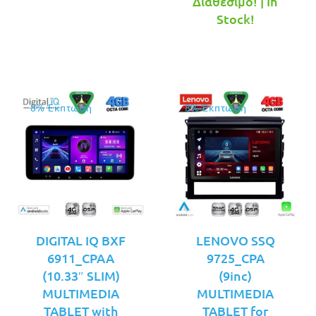
τρέχουσ
was:
Διαθέσιμο! | In
τιμή
€349.00.
Stock!
είναι:
€319.00.
8% Έκπτωση
8% Έκπτωση
DIGITAL IQ BXF
LENOVO SSQ
6911_CPAA
9725_CPA
(10.33″ SLIM)
(9inc)
MULTIMEDIA
MULTIMEDIA
TABLET with
TABLET for