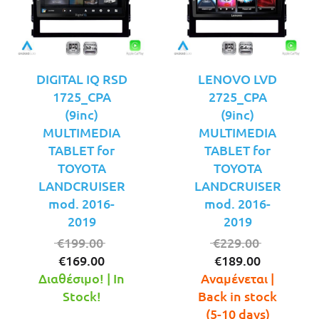
DIGITAL IQ RSD
LENOVO LVD
1725_CPA
2725_CPA
(9inc)
(9inc)
MULTIMEDIA
MULTIMEDIA
TABLET for
TABLET for
TOYOTA
TOYOTA
LANDCRUISER
LANDCRUISER
mod. 2016-
mod. 2016-
2019
2019
Original
Original
€
199.00
€
229.00
Η
price
Η
price
€
169.00
€
189.00
τρέχουσα
was:
τρέχουσ
was:
Διαθέσιμο! | In
Αναμένεται |
τιμή
€199.00.
τιμή
€229.00.
Stock!
Back in stock
είναι:
είναι:
(5-10 days)