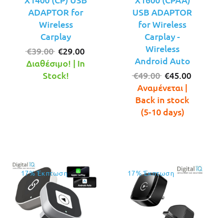
ADAPTOR for
USB ADAPTOR
Wireless
for Wireless
Carplay
Carplay -
Wireless
Original
Η
€
39.00
€
29.00
Android Auto
price
τρέχουσα
Διαθέσιμο! | In
was:
τιμή
Original
Η
Stock!
€
49.00
€
45.00
€39.00.
είναι:
price
τρέχο
Αναμένεται |
€29.00.
was:
τιμή
Back in stock
€49.00.
είναι:
(5-10 days)
€45.00
17% Έκπτωση
17% Έκπτωση