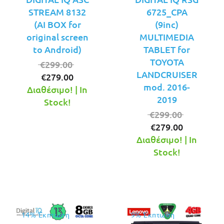
STREAM 8132
6725_CPA
(AI BOX for
(9inc)
original screen
MULTIMEDIA
to Android)
TABLET for
TOYOTA
Original
€
299.00
LANDCRUISER
Η
price
€
279.00
mod. 2016-
τρέχουσα
was:
Διαθέσιμο! | In
2019
τιμή
€299.00.
Stock!
είναι:
Original
€
299.00
€279.00.
Η
price
€
279.00
τρέχουσ
was:
Διαθέσιμο! | In
τιμή
€299.00.
Stock!
είναι:
€279.00.
14% Έκπτωση
9% Έκπτωση