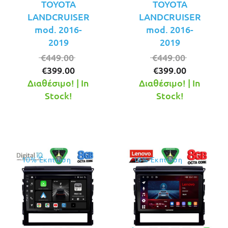
TOYOTA
TOYOTA
LANDCRUISER
LANDCRUISER
mod. 2016-
mod. 2016-
2019
2019
Original
Original
€
449.00
€
449.00
Η
price
Η
price
€
399.00
€
399.00
τρέχουσα
was:
τρέχουσ
was:
Διαθέσιμο! | In
Διαθέσιμο! | In
τιμή
€449.00.
τιμή
€449.00.
Stock!
Stock!
είναι:
είναι:
€399.00.
€399.00.
10% Έκπτωση
10% Έκπτωση