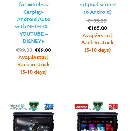
for Wireless
original screen
Carplay-
to Android)
Android Auto
Original
€
199.00
with NETFLIX –
Η
price
€
165.00
YOUTUBE –
τρέχουσ
was:
Αναμένεται |
DISNEY+
τιμή
€199.00.
Back in stock
Original
Η
είναι:
€
99.00
€
89.00
(5-10 days)
price
τρέχουσα
€165.00.
Αναμένεται |
was:
τιμή
Back in stock
€99.00.
είναι:
(5-10 days)
€89.00.
15% Έκπτωση
17% Έκπτωση