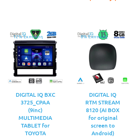
€169.00.
€189.00.
12% Έκπτωση
8% Έκπτωση
DIGITAL IQ BXC
DIGITAL IQ
3725_CPAA
RTM STREAM
(9inc)
8120 (AI BOX
MULTIMEDIA
for original
TABLET for
screen to
TOYOTA
Android)