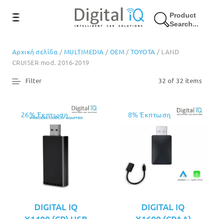
Product
Search...
Αρχική σελίδα
/
MULTIMEDIA
/
OEM
/
TOYOTA
/ LAND
CRUISER mod. 2016-2019
Filter
32 of 32 items
26% Έκπτωση
8% Έκπτωση
DIGITAL IQ
DIGITAL IQ
X1400 (CP) USB
X1600 (CPAA)