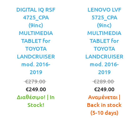
DIGITAL IQ RSF
LENOVO LVF
4725_CPA
5725_CPA
(9inc)
(9inc)
MULTIMEDIA
MULTIMEDIA
TABLET for
TABLET for
TOYOTA
TOYOTA
LANDCRUISER
LANDCRUISER
mod. 2016-
mod. 2016-
2019
2019
Original
Original
€
279.00
€
289.00
Η
price
Η
price
€
249.00
€
249.00
τρέχουσα
was:
τρέχουσ
was:
Διαθέσιμο! | In
Αναμένεται |
τιμή
€279.00.
τιμή
€289.00.
Stock!
Back in stock
είναι:
είναι:
(5-10 days)
€249.00.
€249.00.