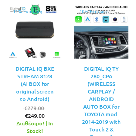
11% Έκπτωση
10% Έκπτωση
DIGITAL IQ BXE
DIGITAL IQ TΥ
STREAM 8128
280_CPA
(AI BOX for
(WIRELESS
original screen
CARPLAY /
to Android)
ANDROID
AUTO BOX for
Original
€
279.00
TOYOTA mod.
Η
price
€
249.00
2014-2019 with
τρέχουσα
was:
Διαθέσιμο! | In
Touch 2 &
τιμή
€279.00.
Stock!