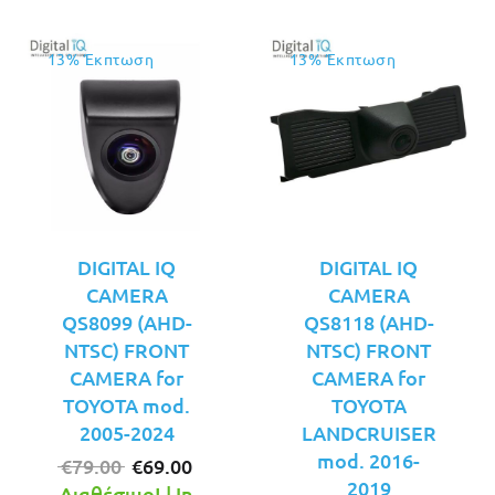
13% Έκπτωση
13% Έκπτωση
DIGITAL IQ
DIGITAL IQ
CAMERA
CAMERA
QS8099 (AHD-
QS8118 (AHD-
NTSC) FRONT
NTSC) FRONT
CAMERA for
CAMERA for
TOYOTA mod.
TOYOTA
2005-2024
LANDCRUISER
mod. 2016-
Original
Η
€
79.00
€
69.00
2019
price
τρέχουσα
Διαθέσιμο! | In