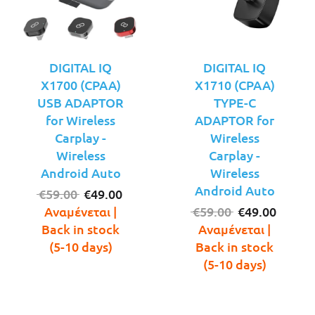
DIGITAL IQ
DIGITAL IQ
X1700 (CPAA)
X1710 (CPAA)
USB ADAPTOR
TYPE-C
for Wireless
ADAPTOR for
Carplay -
Wireless
Wireless
Carplay -
Android Auto
Wireless
Android Auto
Original
Η
€
59.00
€
49.00
price
τρέχουσα
Original
Η
Αναμένεται |
€
59.00
€
49.00
was:
τιμή
price
τρέχο
Back in stock
Αναμένεται |
€59.00.
είναι:
was:
τιμή
(5-10 days)
Back in stock
€49.00.
€59.00.
είναι:
(5-10 days)
€49.00