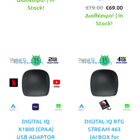
was:
τιμή
Original
Η
Stock!
€
79.00
€
69.00
€79.00.
είναι:
price
τρέχο
Διαθέσιμο! | In
€69.00.
was:
τιμή
Stock!
€79.00.
είναι:
€69.00
10% Έκπτωση
17% Έκπτωση
DIGITAL IQ
DIGITAL IQ RTG
X1800 (CPAA)
STREAM 463
USB ADAPTOR
(AI BOX for