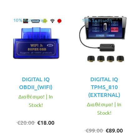
10% Έκπτωση
10% Έκπτωση
DIGITAL IQ
DIGITAL IQ
OBDII_(WIFI)
TPMS_810
(EXTERNAL)
Διαθέσιμο! | In
Διαθέσιμο! | In
Stock!
Stock!
Original
Η
€
20.00
€
18.00
price
τρέχουσα
Original
Η
€
99.00
€
89.00
was:
τιμή
price
τρέχο