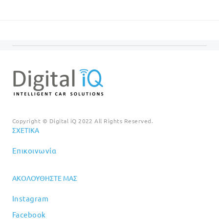
€20.00.
είναι:
was:
τιμή
€18.00.
€99.00.
είναι:
€89.00
Copyright © Digital iQ 2022 All Rights Reserved.
ΣΧΕΤΙΚΆ
Επικοινωνία
ΑΚΟΛΟΥΘΉΣΤΕ ΜΑΣ
Instagram
Facebook