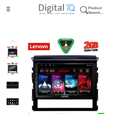
Product
Search...
17% Έκπτωση