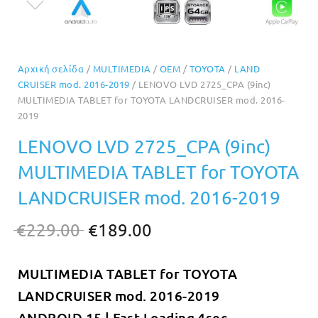
Αρχική σελίδα
/
MULTIMEDIA
/
OEM
/
TOYOTA
/
LAND
CRUISER mod. 2016-2019
/ LENOVO LVD 2725_CPA (9inc)
MULTIMEDIA TABLET for TOYOTA LANDCRUISER mod. 2016-
2019
LENOVO LVD 2725_CPA (9inc)
MULTIMEDIA TABLET for TOYOTA
LANDCRUISER mod. 2016-2019
Original
Η
€
229.00
€
189.00
price
τρέχουσα
MULTIMEDIA TABLET for TOYOTA
was:
τιμή
LANDCRUISER mod. 2016-2019
€229.00.
είναι:
ANDROID 15 | Fast Loading 4sec