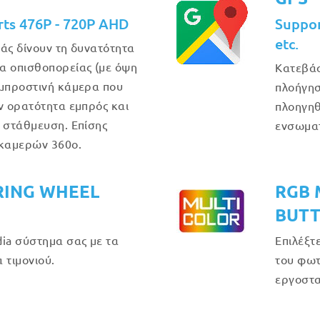
rts 476P - 720P AHD
Suppo
etc.
άς δίνουν τη δυνατότητα
α οπισθοπορείας (με όψη
Κατεβάσ
 μπροστινή κάμερα που
πλοήγησ
ν ορατότητα εμπρός και
πλοηγηθ
η στάθμευση. Επίσης
ενσωμα
 καμερών 360ο.
RING WHEEL
RGB 
BUT
ia σύστημα σας με τα
Επιλέξτ
 τιμονιού.
του φωτ
εργοστα