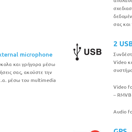
απολαύσ
σχεδιασ
δεδομέν
σας και
2 US
xternal microphone
Συνδέστ
Video κ
εύκολα και γρήγορα μέσω
συστήμα
λήσεις σας, ακούστε την
.α. μέσω του multimedia
Video f
– RMVB 
Audio f
GPS