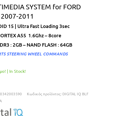
IMEDIA SYSTEM for FORD
was:
τιμή
€279.00.
είναι:
 2007-2011
€249.00.
D 15 | Ultra Fast Loading 3sec
CORTEX A55 1.6Ghz – 8core
R3 : 2GB – NAND FLASH : 64GB
RTS STEERING WHEEL COMMANDS
ο! | In Stock!
10342003590
Κωδικός προϊόντος:
DIGITAL IQ BLF
A