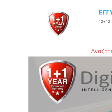
ΕΓΓ
12+12 
Αναζητή