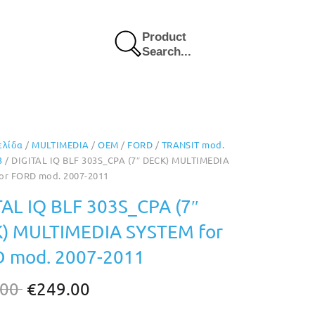
Product
Search...
ελίδα
/
MULTIMEDIA
/
OEM
/
FORD
/
TRANSIT mod.
3
/ DIGITAL IQ BLF 303S_CPA (7″ DECK) MULTIMEDIA
or FORD mod. 2007-2011
TAL IQ BLF 303S_CPA (7″
) MULTIMEDIA SYSTEM for
 mod. 2007-2011
Original
Η
.00
€
249.00
price
τρέχουσα