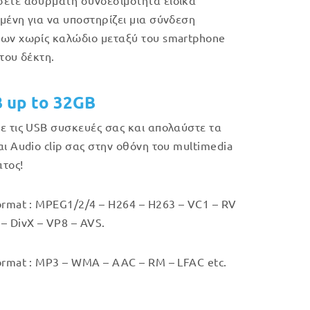
ετε ασύρματη συνδεσιμότητα ειδικά
μένη για να υποστηρίζει μια σύνδεση
ων χωρίς καλώδιο μεταξύ του smartphone
 του δέκτη.
B up to 32GB
ε τις USB συσκευές σας και απολαύστε τα
αι Audio clip σας στην οθόνη του multimedia
τος!
ormat : MPEG1/2/4 – H264 – H263 – VC1 – RV
– DivX – VP8 – AVS.
ormat : MP3 – WMA – AAC – RM – LFAC etc.