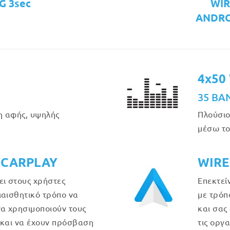
G 3sec
WIR
ANDRO
4x50
35 BA
η αφής, υψηλής
Πλούσιο
μέσω το
 CARPLAY
WIRE
ει στους χρήστες
Επεκτεί
ιαισθητικό τρόπο να
με τρόπ
να χρησιμοποιούν τους
και σας
 και να έχουν πρόσβαση
τις οργ