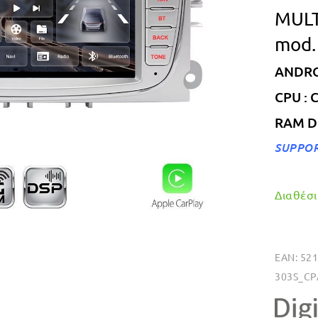
MULT
mod.
ANDROI
CPU : 
RAM DD
SUPPO
Διαθέσιμ
EAN:
52
303S_CP