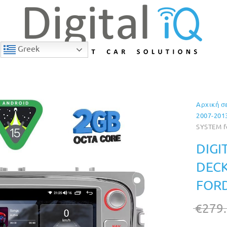
Greek
Αρχική σ
11% Έκπτωση
2007-201
SYSTEM f
DIGI
DECK
FORD
€
279