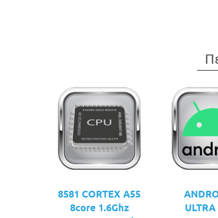
Π
8581 CORTEX A55
ANDRO
8core 1.6Ghz
ULTRA