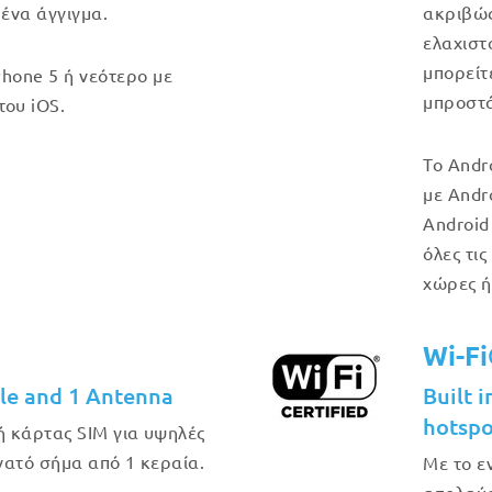
 ένα άγγιγμα.
ακριβώς 
ελαχιστ
μπορείτ
Phone 5 ή νεότερο με
μπροστά
του iOS.
Το Andr
με Andro
Android
όλες τις
χώρες ή
Wi-F
le and 1 Antenna
Built 
hotspo
 κάρτας SIM για υψηλές
υνατό σήμα από 1 κεραία.
Με το ε