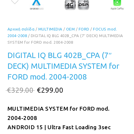
Αρχική σελίδα
/
MULTIMEDIA
/
OEM
/
FORD
/
FOCUS mod.
2004-2008
/ DIGITAL IQ BLG 402B_CPA (7″ DECK) MULTIMEDIA
SYSTEM for FORD mod. 2004-2008
DIGITAL IQ BLG 402B_CPA (7″
DECK) MULTIMEDIA SYSTEM for
FORD mod. 2004-2008
Original
Η
€
329.00
€
299.00
price
τρέχουσα
MULTIMEDIA SYSTEM for FORD mod.
was:
τιμή
2004-2008
€329.00.
είναι:
ANDROID 15 | Ultra Fast Loading 3sec
€299.00.