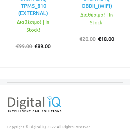
TPMS_810
OBDII_(WIFI)
(EXTERNAL)
Διαθέσιμο! | In
Διαθέσιμο! | In
Stock!
Stock!
Original
Η
€
20.00
€
18.00
Original
Η
price
τρέχο
€
99.00
€
89.00
price
τρέχουσα
was:
τιμή
was:
τιμή
€20.00.
είναι:
€99.00.
είναι:
€18.00
€89.00.
Copyright © Digital iQ 2022 All Rights Reserved.