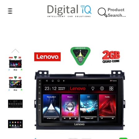
Product
Search...
17% Έκπτωση