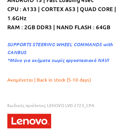
€189.00.
CPU : A133 | CORTEX A53 | QUAD CORE |
1.6GHz
RAM : 2GB DDR3 | NAND FLASH : 64GB
SUPPORTS STEERING WHEEL COMMANDS with
CANBUS
*Μόνο για οχήματα χωρίς εργοστασιακό NAVI
Αναμένεται | Back in stock (5-10 days)
Κωδικός προϊόντος:
LENOVO LVD 2723_CPA