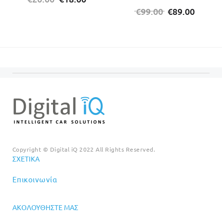
price
τρέχουσα
Original
Η
€
99.00
€
89.00
was:
τιμή
price
τρέχο
€20.00.
είναι:
was:
τιμή
€18.00.
€99.00.
είναι:
€89.00
Copyright © Digital iQ 2022 All Rights Reserved.
ΣΧΕΤΙΚΆ
Επικοινωνία
ΑΚΟΛΟΥΘΉΣΤΕ ΜΑΣ