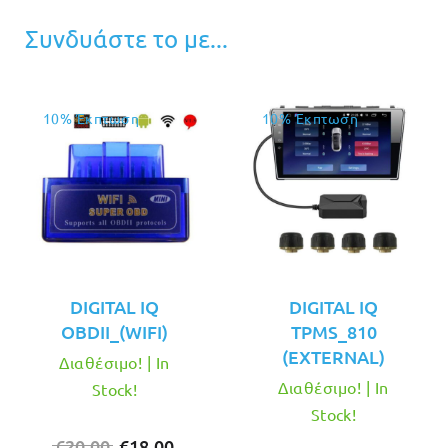
Συνδυάστε το με...
10% Έκπτωση
10% Έκπτωση
DIGITAL IQ
DIGITAL IQ
OBDII_(WIFI)
TPMS_810
(EXTERNAL)
Διαθέσιμο! | In
Διαθέσιμο! | In
Stock!
Stock!
Original
Η
€
20.00
€
18.00