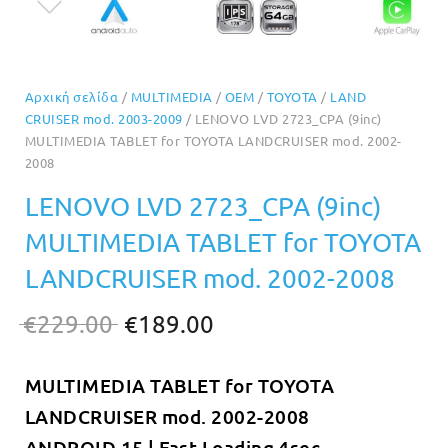
Αρχική σελίδα
/
MULTIMEDIA
/
OEM
/
TOYOTA
/
LAND
CRUISER mod. 2003-2009
/ LENOVO LVD 2723_CPA (9inc)
MULTIMEDIA TABLET for TOYOTA LANDCRUISER mod. 2002-
2008
LENOVO LVD 2723_CPA (9inc)
MULTIMEDIA TABLET for TOYOTA
LANDCRUISER mod. 2002-2008
Original
Η
€
229.00
€
189.00
price
τρέχουσα
MULTIMEDIA TABLET for
TOYOTA
was:
τιμή
LANDCRUISER mod. 2002-2008
€229.00.
είναι:
ANDROID 15 | Fast Loading 4sec