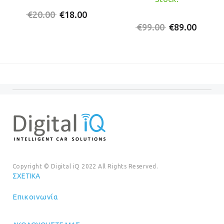
Original
Η
€
20.00
€
18.00
price
τρέχουσα
Original
Η
€
99.00
€
89.00
was:
τιμή
price
τρέχο
€20.00.
είναι:
was:
τιμή
€18.00.
€99.00.
είναι:
€89.00
Copyright © Digital iQ 2022 All Rights Reserved.
ΣΧΕΤΙΚΆ
Επικοινωνία