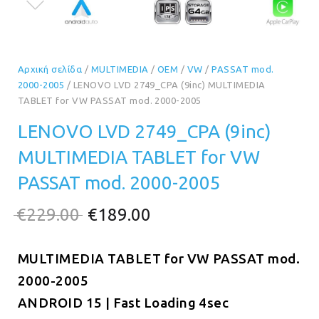
Αρχική σελίδα
/
MULTIMEDIA
/
OEM
/
VW
/
PASSAT mod.
2000-2005
/ LENOVO LVD 2749_CPA (9inc) MULTIMEDIA
TABLET for VW PASSAT mod. 2000-2005
LENOVO LVD 2749_CPA (9inc)
MULTIMEDIA TABLET for VW
PASSAT mod. 2000-2005
Original
Η
€
229.00
€
189.00
price
τρέχουσα
MULTIMEDIA TABLET for VW PASSAT mod.
was:
τιμή
2000-2005
€229.00.
είναι:
ANDROID 15 | Fast Loading 4sec
€189.00.