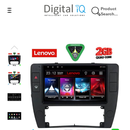
Product
Search...
17% Έκπτωση