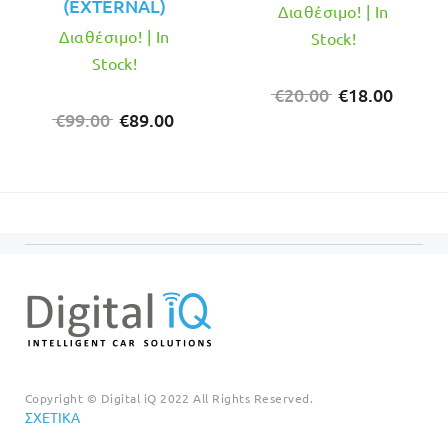
(EXTERNAL)
Διαθέσιμο! | In
Διαθέσιμο! | In
Stock!
Stock!
Original
Η
€
20.00
€
18.00
Original
Η
price
τρέχο
€
99.00
€
89.00
price
τρέχουσα
was:
τιμή
was:
τιμή
€20.00.
είναι:
€99.00.
είναι:
€18.00
€89.00.
Copyright © Digital iQ 2022 All Rights Reserved.
ΣΧΕΤΙΚΆ