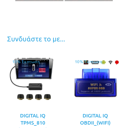
Συνδυάστε το με...
10% Έκπτωση
10% Έκπτωση
DIGITAL IQ
DIGITAL IQ
TPMS_810
OBDII_(WIFI)