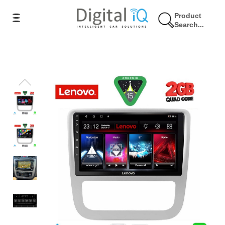
Product
Search...
17% Έκπτωση