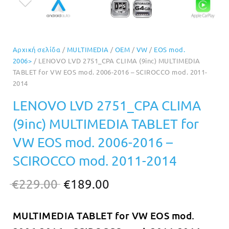
Αρχική σελίδα
/
MULTIMEDIA
/
OEM
/
VW
/
EOS mod.
2006>
/ LENOVO LVD 2751_CPA CLIMA (9inc) MULTIMEDIA
TABLET for VW EOS mod. 2006-2016 – SCIROCCO mod. 2011-
2014
LENOVO LVD 2751_CPA CLIMA
(9inc) MULTIMEDIA TABLET for
VW EOS mod. 2006-2016 –
SCIROCCO mod. 2011-2014
Original
Η
€
229.00
€
189.00
price
τρέχουσα
MULTIMEDIA TABLET for VW EOS mod.
was:
τιμή