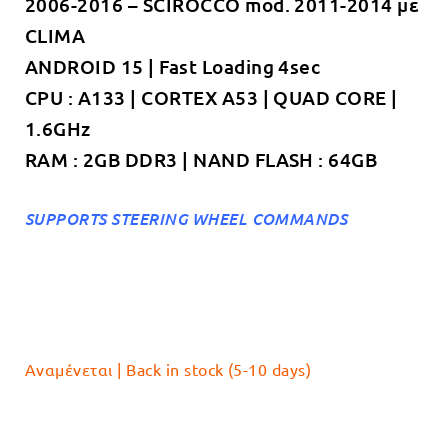
2006-2016 – SCIROCCO mod. 2011-2014 με
€229.00.
είναι:
CLIMA
€189.00.
ANDROID 15 | Fast Loading 4sec
CPU : A133 | CORTEX A53 | QUAD CORE |
1.6GHz
RAM : 2GB DDR3 | NAND FLASH : 64GB
SUPPORTS STEERING WHEEL COMMANDS
Αναμένεται | Back in stock (5-10 days)