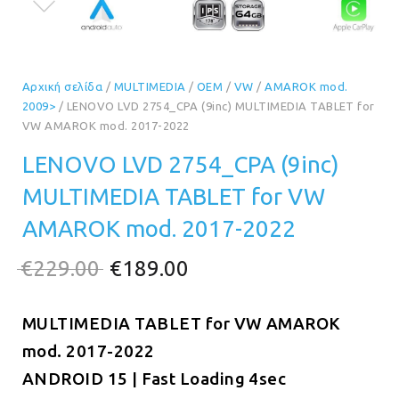
Αρχική σελίδα
/
MULTIMEDIA
/
OEM
/
VW
/
AMAROK mod.
2009>
/ LENOVO LVD 2754_CPA (9inc) MULTIMEDIA TABLET for
VW AMAROK mod. 2017-2022
LENOVO LVD 2754_CPA (9inc)
MULTIMEDIA TABLET for VW
AMAROK mod. 2017-2022
Original
Η
€
229.00
€
189.00
price
τρέχουσα
MULTIMEDIA TABLET for VW AMAROK
was:
τιμή
mod. 2017-2022
€229.00.
είναι:
ANDROID 15 | Fast Loading 4sec
€189.00.