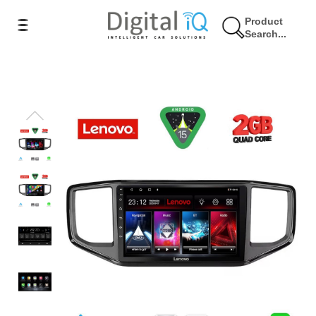
Product
Search...
17% Έκπτωση