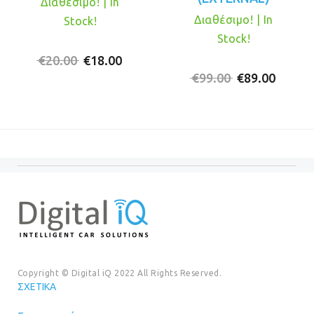
Διαθέσιμο! | In
Διαθέσιμο! | In
Stock!
Stock!
Original
Η
€
20.00
€
18.00
price
τρέχουσα
Original
Η
€
99.00
€
89.00
was:
τιμή
price
τρέχο
€20.00.
είναι:
was:
τιμή
€18.00.
€99.00.
είναι:
€89.00
Copyright © Digital iQ 2022 All Rights Reserved.
ΣΧΕΤΙΚΆ