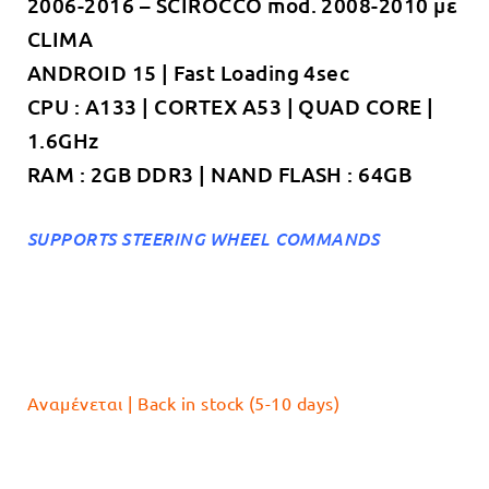
2006-2016 – SCIROCCO mod. 2008-2010 με
€229.00.
είναι:
CLIMA
€189.00.
ANDROID 15 | Fast Loading 4sec
CPU : A133 | CORTEX A53 | QUAD CORE |
1.6GHz
RAM : 2GB DDR3 | NAND FLASH : 64GB
SUPPORTS STEERING WHEEL COMMANDS
Αναμένεται | Back in stock (5-10 days)