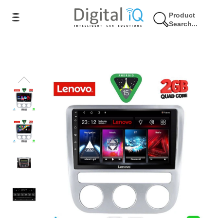
Product
Search...
17% Έκπτωση