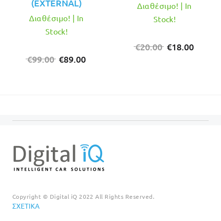
(EXTERNAL)
Διαθέσιμο! | In
Διαθέσιμο! | In
Stock!
Stock!
Original
Η
€
20.00
€
18.00
Original
Η
price
τρέχο
€
99.00
€
89.00
price
τρέχουσα
was:
τιμή
was:
τιμή
€20.00.
είναι:
€99.00.
είναι:
€18.00
€89.00.
Copyright © Digital iQ 2022 All Rights Reserved.
ΣΧΕΤΙΚΆ