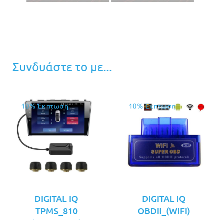
Συνδυάστε το με...
10% Έκπτωση
10% Έκπτωση
DIGITAL IQ
DIGITAL IQ
TPMS_810
OBDII_(WIFI)