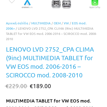
Αρχική σελίδα
/
MULTIMEDIA
/
OEM
/
VW
/
EOS mod.
2006>
/ LENOVO LVD 2752_CPA CLIMA (9inc) MULTIMEDIA
TABLET for VW EOS mod. 2006-2016 – SCIROCCO mod. 2008-
2010
LENOVO LVD 2752_CPA CLIMA
(9inc) MULTIMEDIA TABLET for
VW EOS mod. 2006-2016 –
SCIROCCO mod. 2008-2010
Original
Η
€
229.00
€
189.00
price
τρέχουσα
MULTIMEDIA TABLET for VW EOS mod.
was:
τιμή