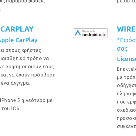
ρίς παραμορφώσεις
μέσω το
.
 CARPLAY
WIRE
Apple CarPlay
*Εφόσο
σας
ει στους χρήστες
Licens
ιαισθητικό τρόπο να
να χρησιμοποιούν τους
Επεκτεί
 και να έχουν πρόσβαση
με τρόπ
 ένα άγγιγμα.
οδήγηση
πληροφο
 iPhone 5 ή νεότερο με
που εμφ
του iOS.
σχεδιασ
προσοχή
συγκεντ