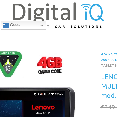
Greek
Αρχική σ
9% Έκπτωση
2007-201
TABLET f
LENO
MULT
mod.
€
349