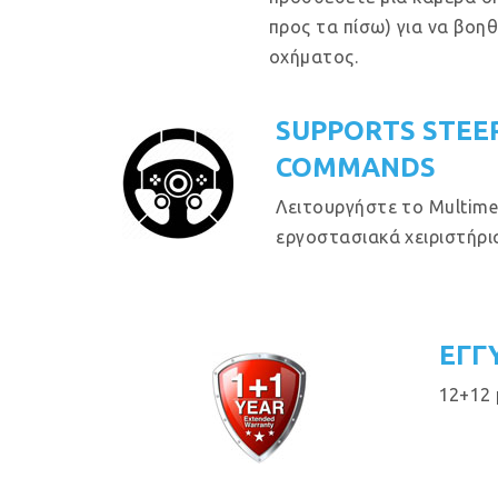
προς τα πίσω) για να βοη
οχήματος.
SUPPORTS STEE
COMMANDS
Λειτουργήστε το Multime
εργοστασιακά χειριστήρια
ΕΓΓ
12+12 