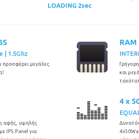
LOADING 2sec
6S
RAM 
e | 1.5Ghz
INTER
υ προσφέρει μεγάλες
Γρήγορη
α!
και μεγ
ταχύτα
4 x 
EQUAL
η αφής, υψηλής
Δυνατός
ε IPS Panel για
4x50Wa