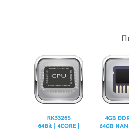
Π
RK3326S
4GB DD
64Bit | 4CORE |
64GB NAN