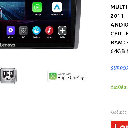
MULTI
2011
ANDROI
CPU : 
RAM :
64GB 
SUPPOR
Διαθέσιμ
Κωδικός