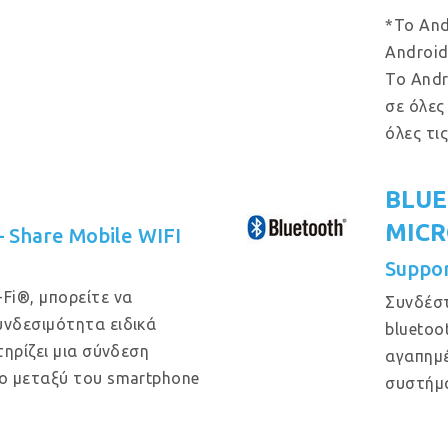
*Το And
Android
Το Andr
σε όλες
όλες τι
BLUE
MIC
 – Share Mobile WIFI
Suppo
Fi®, μπορείτε να
Συνδέστ
νδεσιμότητα ειδικά
bluetoo
ηρίζει μια σύνδεση
αγαπημέ
ο μεταξύ του smartphone
συστήμ