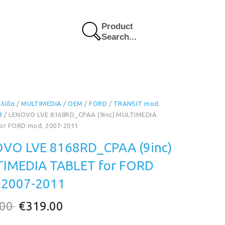
Product
Search...
ελίδα
/
MULTIMEDIA
/
OEM
/
FORD
/
TRANSIT mod.
3
/ LENOVO LVE 8168RD_CPAA (9inc) MULTIMEDIA
or FORD mod. 2007-2011
VO LVE 8168RD_CPAA (9inc)
IMEDIA TABLET for FORD
 2007-2011
Original
Η
.00
€
319.00
price
τρέχουσα