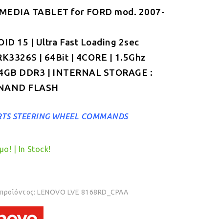
MEDIA TABLET for FORD mod. 2007-
was:
τιμή
€349.00.
είναι:
D 15 | Ultra Fast Loading 2sec
€319.00.
RK3326S | 64Bit | 4CORE | 1.5Ghz
 4GB DDR3 | INTERNAL STORAGE :
NAND FLASH
TS STEERING WHEEL COMMANDS
ο! | In Stock!
 προϊόντος:
LENOVO LVE 8168RD_CPAA