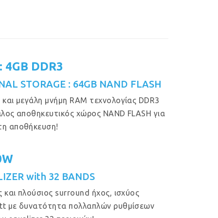
: 4GB DDR3
NAL STORAGE : 64GB NAND FLASH
 και μεγάλη μνήμη RAM τεχνολογίας DDR3
άλος αποθηκευτικός χώρος NAND FLASH για
τη αποθήκευση!
50W
IZER with 32 BANDS
 και πλούσιος surround ήχος, ισχύος
tt με δυνατότητα πολλαπλών ρυθμίσεων