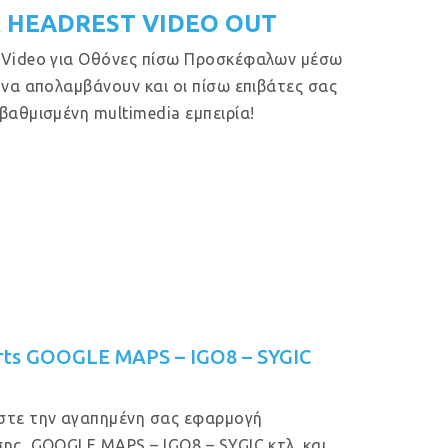
 HEADREST VIDEO OUT
 Video για Οθόνες πίσω Προσκέφαλων μέσω
 να απολαμβάνουν και οι πίσω επιβάτες σας
βαθμισμένη multimedia εμπειρία!
rts GOOGLE MAPS – IGO8 – SYGIC
στε την αγαπημένη σας εφαρμογή
ης, GOOGLE MAPS – IGO8 – SYGIC κτλ. και