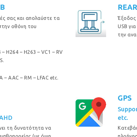
GB
REAR
ές σας και απολαύστε τα
Έξοδος
 στην οθόνη του
USB για
την ανα
 – H264 – H263 – VC1 – RV
S.
 – AAC – RM – LFAC etc.
GPS
Suppo
 AHD
etc.
νει τη δυνατότητα να
Κατεβά
πισθοπορείας (με όψη
πλοήγησ