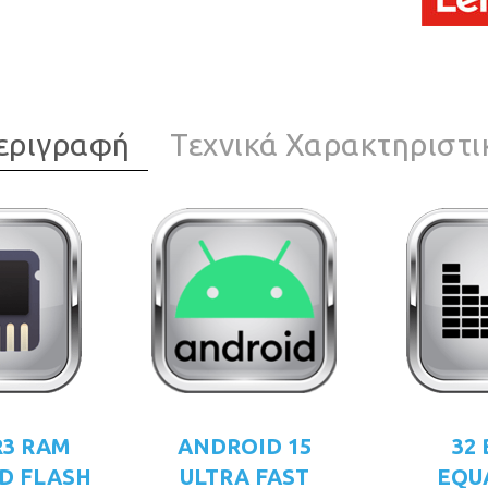
εριγραφή
Τεχνικά Χαρακτηριστι
R3 RAM
ANDROID 15
32
D FLASH
ULTRA FAST
EQU