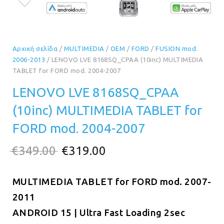
Αρχική σελίδα
/
MULTIMEDIA
/
OEM
/
FORD
/
FUSION mod.
2006-2013
/ LENOVO LVE 8168SQ_CPAA (10inc) MULTIMEDIA
TABLET for FORD mod. 2004-2007
LENOVO LVE 8168SQ_CPAA
(10inc) MULTIMEDIA TABLET for
FORD mod. 2004-2007
Original
Η
€
349.00
€
319.00
price
τρέχουσα
MULTIMEDIA TABLET for FORD mod. 2007-
was:
τιμή
2011
€349.00.
είναι:
ANDROID 15 | Ultra Fast Loading 2sec
€319.00.