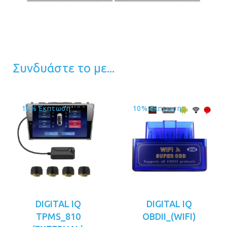
Συνδυάστε το με...
10% Έκπτωση
10% Έκπτωση
DIGITAL IQ
DIGITAL IQ
TPMS_810
OBDII_(WIFI)