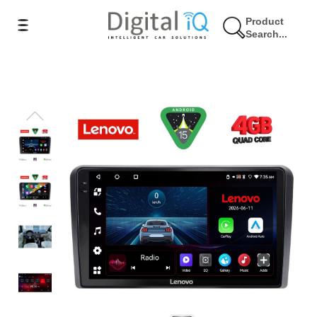
Product
Search...
9% Έκπτωση