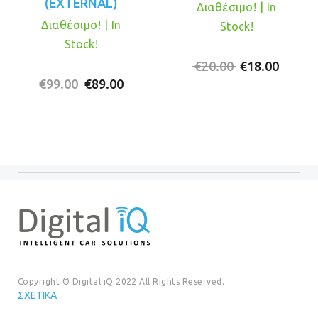
(EXTERNAL)
Διαθέσιμο! | In
Διαθέσιμο! | In
Stock!
Stock!
Original
Η
€
20.00
€
18.00
Original
Η
price
τρέχο
€
99.00
€
89.00
price
τρέχουσα
was:
τιμή
was:
τιμή
€20.00.
είναι:
€99.00.
είναι:
€18.00
€89.00.
Copyright © Digital iQ 2022 All Rights Reserved.
ΣΧΕΤΙΚΆ