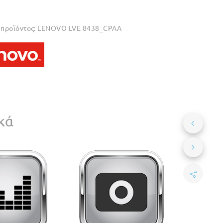
προϊόντος:
LENOVO LVE 8438_CPAA
κά