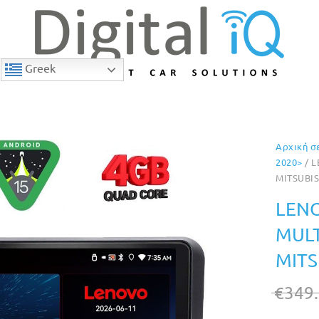
Greek
Αρχική σ
9% Έκπτωση
2020>
/ L
MITSUBIS
LENO
MULT
MITS
€
349