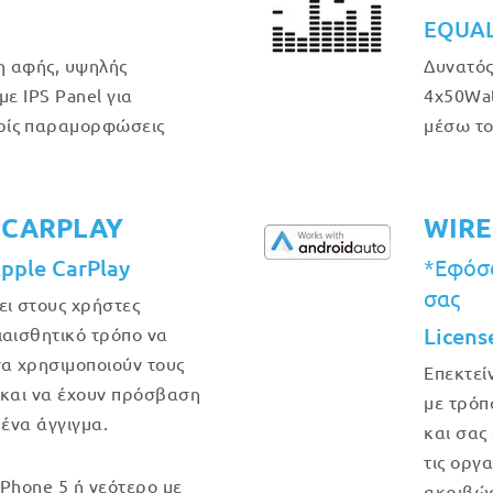
EQUAL
η αφής, υψηλής
Δυνατός
με IPS Panel για
4x50Wat
ρίς παραμορφώσεις
μέσω το
.
 CARPLAY
WIRE
Apple CarPlay
*Εφόσο
σας
ει στους χρήστες
Licens
ιαισθητικό τρόπο να
να χρησιμοποιούν τους
Επεκτεί
 και να έχουν πρόσβαση
με τρόπ
 ένα άγγιγμα.
και σας
τις οργ
iPhone 5 ή νεότερο με
ακριβώς 