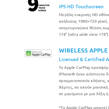
IPS HD Touchscreen
Μεγάλη ευκρινής HD οθόν
ανάλυσης 1080×720 pixel, 
υπερευρυγώνια θέαση χω
178° (ultra wide view 178°)
WIRELESS APPLE
Licensed & Certified 
Το Apple CarPlay προσφέρ
iPhone® έναν απίστευτα δ
πραγματοποιούν κλήσεις, 
Χάρτες, να ακούν μουσική
σε μηνύματα με μια λέξη ή
*Το Apple CarPlay απαιτεί 