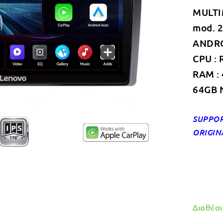
MULTI
mod. 
ANDROI
CPU : 
RAM :
64GB 
SUPPOR
ORIGIN
Διαθέσιμ