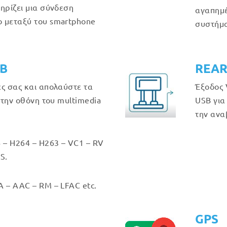
ηρίζει μια σύνδεση
αγαπημέ
 μεταξύ του smartphone
συστήμα
GB
REAR
ές σας και απολαύστε τα
Έξοδος 
στην οθόνη του multimedia
USB για
την ανα
 – H264 – H263 – VC1 – RV
S.
 – AAC – RM – LFAC etc.
GPS