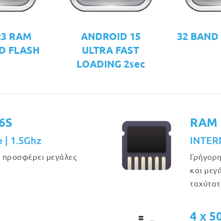
R3 RAM
ANDROID 15
32 BAND
D FLASH
ULTRA FAST
LOADING 2sec
6S
RAM 
e | 1.5Ghz
INTER
υ προσφέρει μεγάλες
Γρήγορη
και μεγ
ταχύτατ
4 x 