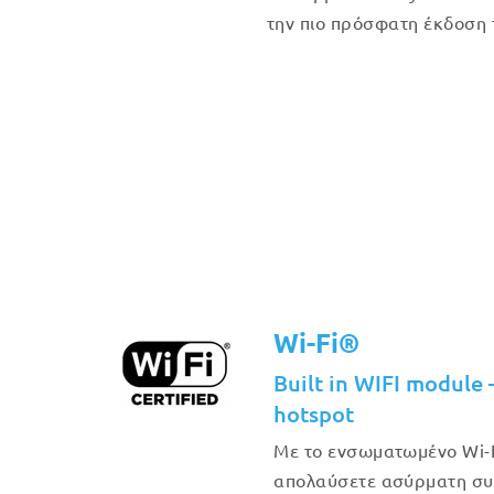
την πιο πρόσφατη έκδοση 
Wi-Fi®
Built in WIFI module 
hotspot
Με το ενσωματωμένο Wi-F
απολαύσετε ασύρματη συν