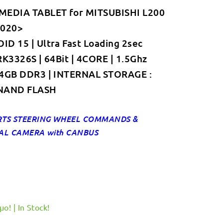
MEDIA TABLET for MITSUBISHI L200
was:
τιμή
2020>
€349.00.
είναι:
D 15 | Ultra Fast Loading 2sec
€319.00.
RK3326S | 64Bit | 4CORE | 1.5Ghz
 4GB DDR3 | INTERNAL STORAGE :
NAND FLASH
TS STEERING WHEEL COMMANDS &
AL CAMERA with CANBUS
ο! | In Stock!