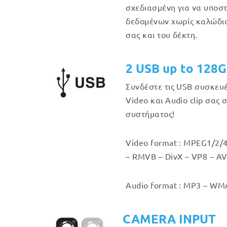
σχεδιασμένη για να υποστ
δεδομένων χωρίς καλώδιο
σας και του δέκτη.
2 USB up to 128
Συνδέστε τις USB συσκευ
Video και Audio clip σας 
συστήματος!
Video format : MPEG1/2/4
– RMVB – DivX – VP8 – AV
Audio format : MP3 – WMA
CAMERA INPUT