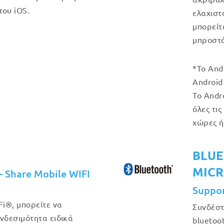
του iOS.
ελαχιστ
μπορείτ
μπροστά
*Το And
Android 
Το Andr
όλες τις
χώρες ή
BLUE
MIC
– Share Mobile WIFI
Suppo
i®, μπορείτε να
Συνδέστ
δεσιμότητα ειδικά
bluetoot