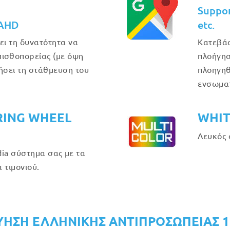
Suppo
 AHD
etc.
ει τη δυνατότητα να
Κατεβάσ
ισθοπορείας (με όψη
πλοήγησ
θήσει τη στάθμευση του
πλοηγηθ
ενσωμα
RING WHEEL
WHIT
Λευκός 
ia σύστημα σας με τα
 τιμονιού.
ΥΗΣΗ ΕΛΛΗΝΙΚΗΣ ΑΝΤΙΠΡΟΣΩΠΕΙΑΣ 