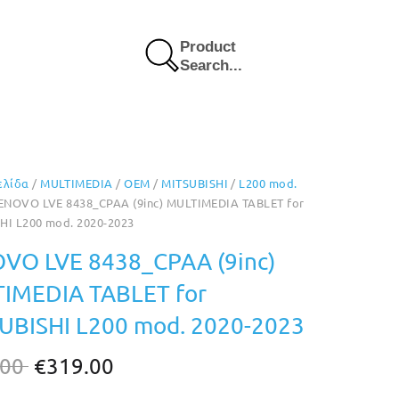
Product
Search...
ελίδα
/
MULTIMEDIA
/
OEM
/
MITSUBISHI
/
L200 mod.
ENOVO LVE 8438_CPAA (9inc) MULTIMEDIA TABLET for
HI L200 mod. 2020-2023
VO LVE 8438_CPAA (9inc)
IMEDIA TABLET for
UBISHI L200 mod. 2020-2023
Original
Η
.00
€
319.00
price
τρέχουσα