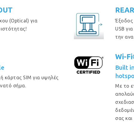
OUT
REAR
ου (Optical) για
Έξοδος
πιστότητας!
USB για
την ανα
Wi-F
le
Built 
hotspo
ή κάρτας SIM για υψηλές
υνατό σήμα.
Με το ε
απολαύσ
σχεδιασ
δεδομέν
σας και