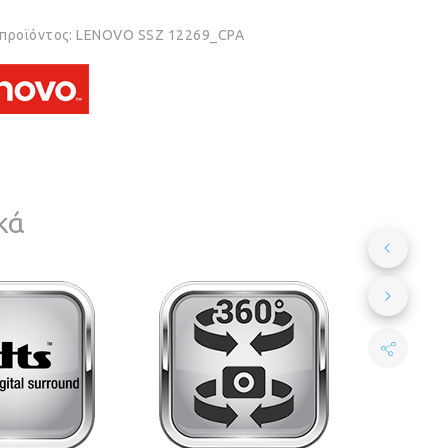
 προϊόντος:
LENOVO SSZ 12269_CPA
κά