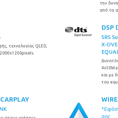
την δυν
από τα α
DSP 
n
SRS Su
X-OVE
ής, τεχνολογίας QLED,
EQUAL
2000x1200pixels.
Δυνατός
4x50Wat
και με 
του equ
 CARPLAY
WIRE
INK
*Εφόσο
σας
ει στους χρήστες