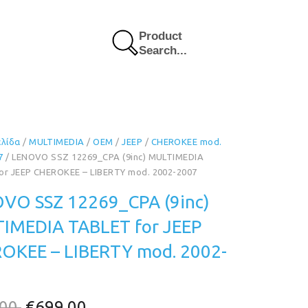
Product
Search...
ελίδα
/
MULTIMEDIA
/
OEM
/
JEEP
/
CHEROKEE mod.
7
/ LENOVO SSZ 12269_CPA (9inc) MULTIMEDIA
or JEEP CHEROKEE – LIBERTY mod. 2002-2007
VO SSZ 12269_CPA (9inc)
IMEDIA TABLET for JEEP
OKEE – LIBERTY mod. 2002-
Original
Η
.00
€
699.00