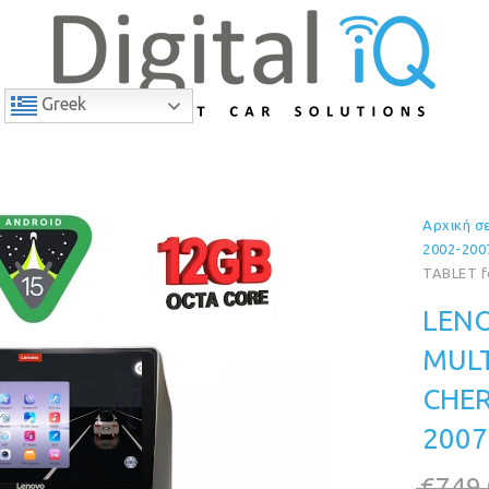
Greek
Αρχική σ
7% Έκπτωση
2002-200
TABLET f
LENO
MULT
CHER
2007
€
749