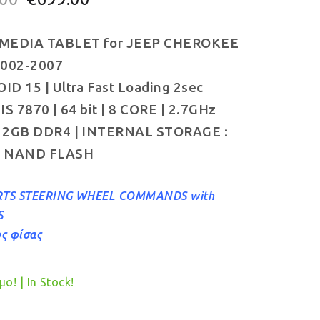
price
τρέχουσα
MEDIA TABLET for JEEP CHEROKEE
was:
τιμή
2002-2007
€749.00.
είναι:
D 15 | Ultra Fast Loading 2sec
€699.00.
IS 7870 | 64 bit | 8 CORE | 2.7GHz
12GB DDR4 | INTERNAL STORAGE :
 NAND FLASH
TS STEERING WHEEL COMMANDS with
S
ος φίσας
ο! | In Stock!