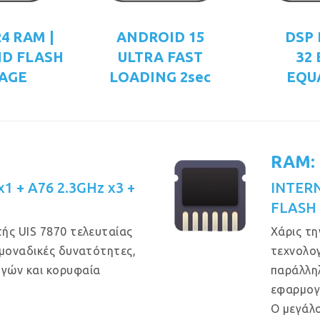
4 RAM |
ANDROID 15
DSP 
ND FLASH
ULTRA FAST
32
AGE
LOADING 2sec
EQU
RAM:
1 + A76 2.3GHz x3 +
INTER
FLASH
ής UIS 7870 τελευταίας
Χάρις τη
μοναδικές δυνατότητες,
τεχνολογ
γών και κορυφαία
παράλληλ
εφαρμογέ
Ο μεγάλ