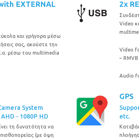
with EXTERNAL
2x R
Συνδέστ
Video κ
multime
εύκολα και γρήγορα μέσω
κλήσεις σας, ακούστε την
Video f
κ.α. μέσω του multimedia
– RMVB 
Audio f
GPS
 Camera System
Suppo
P AHD - 1080P HD
etc.
ίνει τη δυνατότητα να
Κατεβά
οπισθοπορείας (με όψη
πλοήγησ