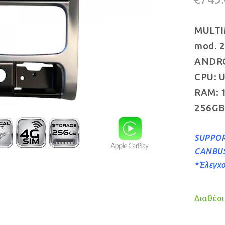
MULTI
mod. 
ANDROI
CPU: U
RAM: 
256GB
SUPPOR
CANBU
*Έλεγχ
Διαθέσιμ