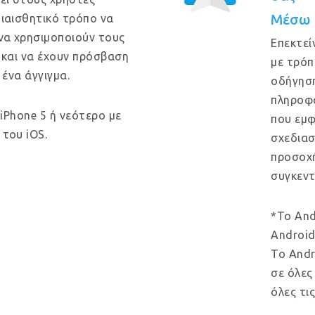
Μέσω 
ιαισθητικό τρόπο να
να χρησιμοποιούν τους
Επεκτεί
 και να έχουν πρόσβαση
με τρόπ
 ένα άγγιγμα.
οδήγηση
πληροφο
 iPhone 5 ή νεότερο με
που εμφ
του iOS.
σχεδιασ
προσοχή
συγκεντ
*Το And
Android
Το Andr
σε όλες
όλες τι