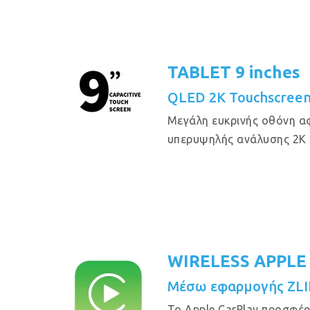
TABLET 9 inches
QLED 2K Touchscree
Μεγάλη ευκρινής οθόνη αφ
υπερυψηλής ανάλυσης 2Κ 
WIRELESS APPLE
Μέσω εφαρμογής ZL
Το Apple CarPlay προσφέρ