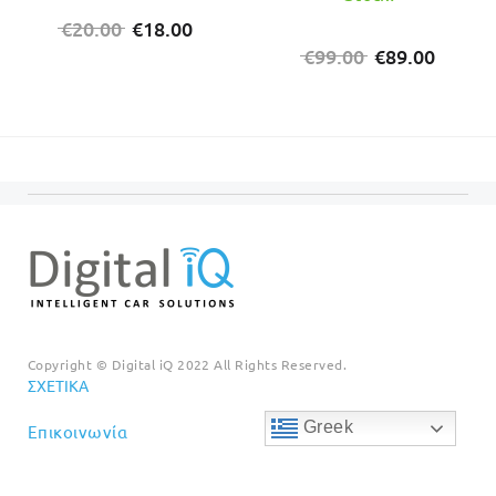
Original
Η
€
20.00
€
18.00
price
τρέχουσα
Original
Η
€
99.00
€
89.00
was:
τιμή
price
τρέχο
€20.00.
είναι:
was:
τιμή
€18.00.
€99.00.
είναι:
€89.00
Copyright © Digital iQ 2022 All Rights Reserved.
ΣΧΕΤΙΚΆ
Greek
Επικοινωνία
ΑΚΟΛΟΥΘΉΣΤΕ ΜΑΣ