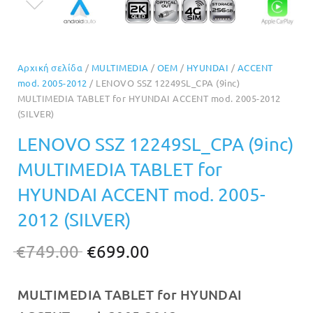
Αρχική σελίδα
/
MULTIMEDIA
/
OEM
/
HYUNDAI
/
ACCENT
mod. 2005-2012
/ LENOVO SSZ 12249SL_CPA (9inc)
MULTIMEDIA TABLET for HYUNDAI ACCENT mod. 2005-2012
(SILVER)
LENOVO SSZ 12249SL_CPA (9inc)
MULTIMEDIA TABLET for
HYUNDAI ACCENT mod. 2005-
2012 (SILVER)
Original
Η
€
749.00
€
699.00
price
τρέχουσα
MULTIMEDIA TABLET for HYUNDAI
was:
τιμή