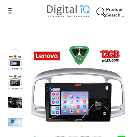
Product
Search...
7% Έκπτωση