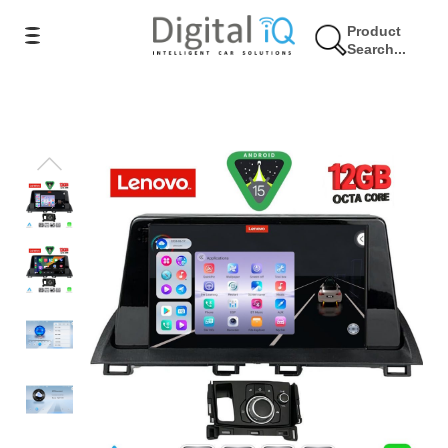
Product
Search...
7% Έκπτωση