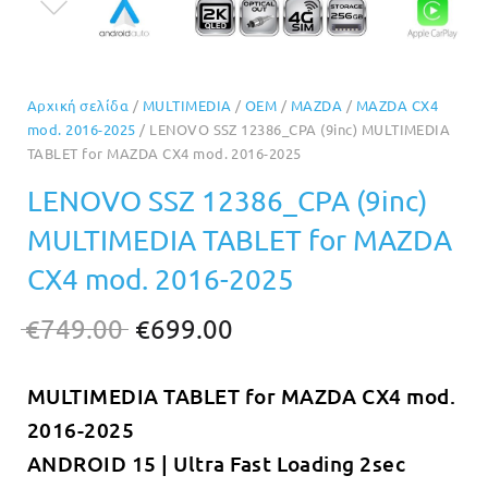
Αρχική σελίδα
/
MULTIMEDIA
/
OEM
/
MAZDA
/
MAZDA CX4
mod. 2016-2025
/ LENOVO SSZ 12386_CPA (9inc) MULTIMEDIA
TABLET for MAZDA CX4 mod. 2016-2025
LENOVO SSZ 12386_CPA (9inc)
MULTIMEDIA TABLET for MAZDA
CX4 mod. 2016-2025
Original
Η
€
749.00
€
699.00
price
τρέχουσα
MULTIMEDIA TABLET for MAZDA CX4 mod.
was:
τιμή
2016-2025
€749.00.
είναι:
ANDROID 15 | Ultra Fast Loading 2sec
€699.00.