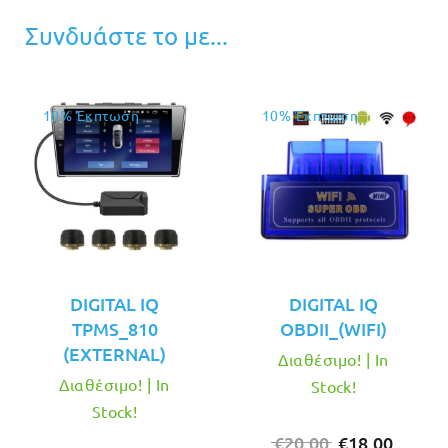
Συνδυάστε το με...
10% Έκπτωση
10% Έκπτωση
DIGITAL IQ
DIGITAL IQ
TPMS_810
OBDII_(WIFI)
(EXTERNAL)
Διαθέσιμο! | In
Διαθέσιμο! | In
Stock!
Stock!
Original
Η
€
20.00
€
18.00