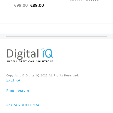
Original
Η
price
τρέχο
€
99.00
€
89.00
price
τρέχουσα
was:
τιμή
was:
τιμή
€20.00.
είναι:
€99.00.
είναι:
€18.00
€89.00.
Copyright © Digital iQ 2022 All Rights Reserved.
ΣΧΕΤΙΚΆ
Επικοινωνία
ΑΚΟΛΟΥΘΉΣΤΕ ΜΑΣ