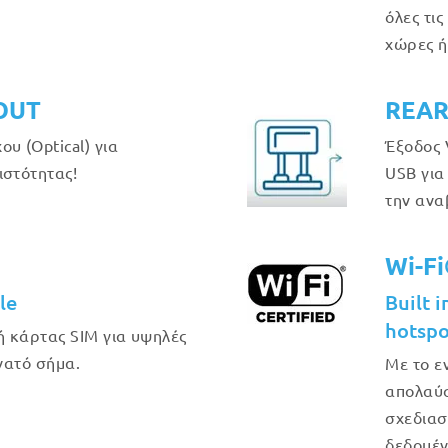
όλες τις
χώρες ή
OUT
REAR
υ (Optical) για
Έξοδος 
ιστότητας!
USB για
την ανα
Wi-F
le
Built 
hotspo
 κάρτας SIM για υψηλές
υνατό σήμα.
Με το ε
απολαύσ
σχεδιασ
δεδομέν