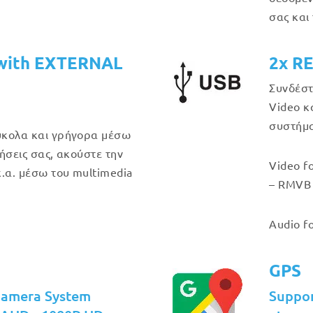
σας και
with EXTERNAL
2x R
Συνδέστ
Video κ
συστήμα
εύκολα και γρήγορα μέσω
λήσεις σας, ακούστε την
Video f
.α. μέσω του multimedia
– RMVB 
Audio f
GPS
Camera System
Suppo