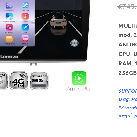
€
749
MULTI
mod. 
ANDROI
CPU: U
RAM: 
256GB
SUPPOR
Orig. P
*Διατίθ
ασημί γ