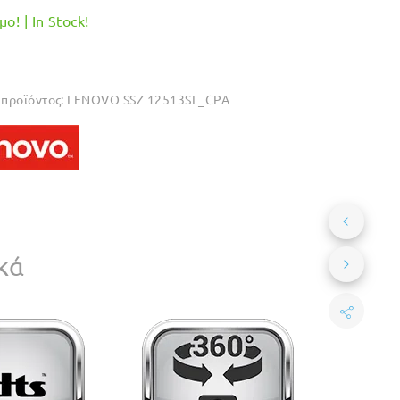
ο! | In Stock!
προϊόντος:
LENOVO SSZ 12513SL_CPA
κά