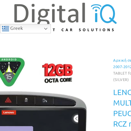
Greek
Αρχική σ
7% Έκπτωση
2007-201
TABLET f
(SILVER)
LENO
MULT
PEUG
RCZ 