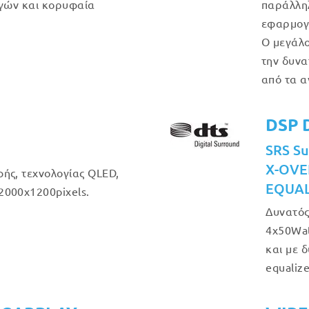
γών και κορυφαία
παράλληλ
εφαρμογέ
Ο μεγάλο
την δυνα
από τα α
DSP 
SRS Su
X-OVE
ής, τεχνολογίας QLED,
EQUAL
2000x1200pixels.
Δυνατός
4x50Wat
και με 
equaliz