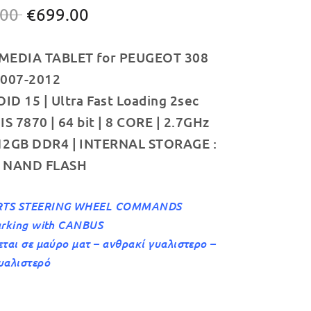
Original
Η
.00
€
699.00
price
τρέχουσα
MEDIA TABLET for PEUGEOT 308
was:
τιμή
2007-2012
€749.00.
είναι:
D 15 | Ultra Fast Loading 2sec
€699.00.
IS 7870 | 64 bit | 8 CORE | 2.7GHz
12GB DDR4 | INTERNAL STORAGE :
 NAND FLASH
TS STEERING WHEEL COMMANDS
arking with CANBUS
εται σε μαύρο ματ – ανθρακί γυαλιστερο –
υαλιστερό