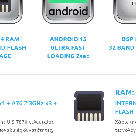
4 RAM |
ANDROID 15
DSP 
ND FLASH
ULTRA FAST
32 BAND
AGE
LOADING 2sec
RAM:
1 + A76 2.3GHz x3 +
INTER
FLASH
ής UIS 7870 τελευταίας
Χάρις τη
μοναδικές δυνατότητες,
τεχνολογ