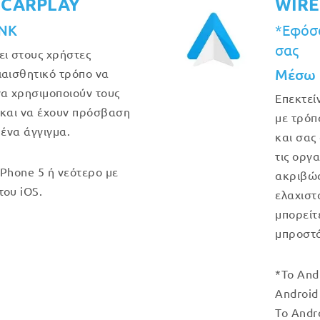
 CARPLAY
WIRE
INK
*Εφόσο
σας
ει στους χρήστες
Μέσω 
ιαισθητικό τρόπο να
να χρησιμοποιούν τους
Επεκτεί
 και να έχουν πρόσβαση
με τρόπ
 ένα άγγιγμα.
και σας
τις οργ
iPhone 5 ή νεότερο με
ακριβώς 
του iOS.
ελαχιστ
μπορείτ
μπροστά
*Το And
Android 
Το Andr