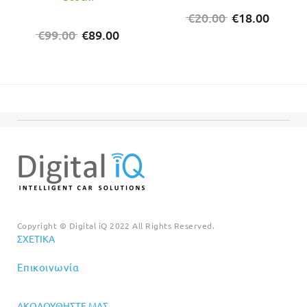
Original
Η
€
20.00
€
18.00
Original
Η
price
τρέχο
€
99.00
€
89.00
price
τρέχουσα
was:
τιμή
was:
τιμή
€20.00.
είναι:
€99.00.
είναι:
€18.00
€89.00.
Copyright © Digital iQ 2022 All Rights Reserved.
ΣΧΕΤΙΚΆ
Επικοινωνία
ΑΚΟΛΟΥΘΉΣΤΕ ΜΑΣ