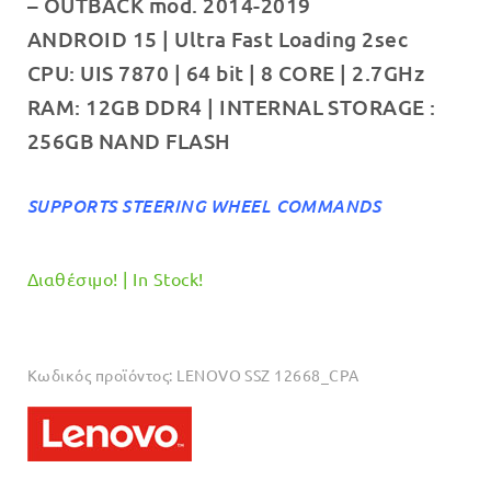
– OUTBACK mod. 2014-2019
€749.00.
είναι:
ANDROID 15 | Ultra Fast Loading 2sec
€699.00.
CPU: UIS 7870 | 64 bit | 8 CORE | 2.7GHz
RAM: 12GB DDR4 | INTERNAL STORAGE :
256GB NAND FLASH
SUPPORTS STEERING WHEEL COMMANDS
Διαθέσιμο! | In Stock!
Κωδικός προϊόντος:
LENOVO SSZ 12668_CPA